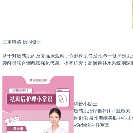
三重链路 协同修护
基于对敏感肌的反复临床观察，许剑伦主任发现单一修护难以应
裂酵母联合烟酰胺强化代谢、提亮抗衰；高渗透补水系统则深润
科普小贴士
敏感肌治疗推荐|1+1脱敏素
许剑伦 泉州海峡美肤中心主
+许剑伦主任写真