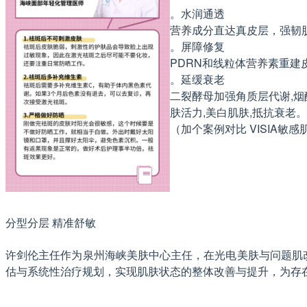
。水润通透
营养成分直达真皮层，强韧肌
。屏障修复
PDRN和线粒体营养素重
。延缓衰老
二裂酵母加强角质层代谢,烟
肤活力,美白肌肤,抵抗衰老。
（加个案例对比 VISIA敏
分型分层 精准舒敏
许剑伦主任作为泉州海峡美肤中心主任，在光电美肤与问题肌
估与系统性治疗规划，实现肌肤状态的整体改善与提升，为存