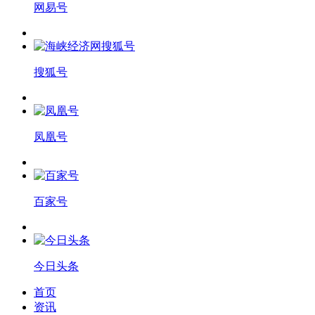
网易号
搜狐号
凤凰号
百家号
今日头条
首页
资讯