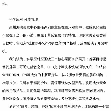
机。
科学应对 分步管理
泉州海峡美肤中心主任许剑伦主任在临床观察中，敏感肌的困扰
不仅在于当下的不适，更在于其反复发作的特性。许多求美者在尝试
自救时，常陷入“过度修补”或“消极放弃”两个极端，反而延误了修复时
机。
我们认为，科学应对应围绕三个核心层面有序展开：首要目标是
修复屏障，可通过舒敏之星、LED光疗等技术快速消除炎症，并结合
含有PDRN、PN等成分的中胚层疗法，从根源修护受损的肌底细胞，
增厚皮肤。关键在于精简护肤，需停用强功效型产品，改用成分安全
的医用修护品，并简化清洁流程。巩固环节则需严格执行物理防晒，
并控制饮食，避免摄入致敏辛辣食物，多补充维生素等抗炎成分。
通过将“修复、精简、控制”这三个环节系统结合，才能构建一个完