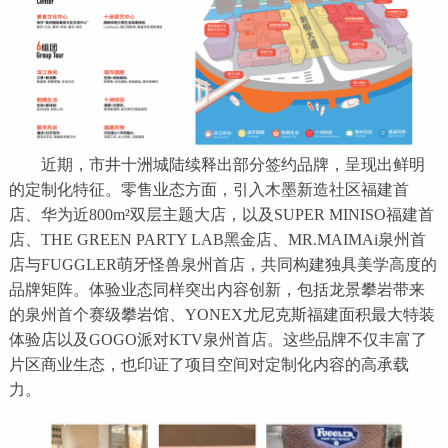
近期，市井十洲城陆续释出部分签约品牌，呈现出鲜明
的定制化特征。零售业态方面，引入木墨新造社区福建首
店、华为近800m²双层主题大店，以及SUPER MINISO福建首
店、THE GREEN PARTY LAB黑金店、MR.MAIMAi泉州首
店与FUGGLER萌牙怪兽泉州首店，共同构建独具美学高度的
品牌矩阵。体验业态同样突出内容创新，包括龙景攀岩带来
的泉州首个赛级攀岩馆、YONEX尤尼克斯福建面积最大特装
体验店以及GOGO派对KTV泉州首店。这些品牌不仅丰富了
片区商业生态，也印证了项目空间对定制化内容的高承载
力。