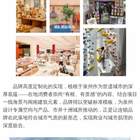
品牌高度定制化的实现，植根于泉州作为世遗城市的深
厚底蕴——在地消费者崇尚“有根、有质感”的内容。结合项目
一线海景与闽南建筑元素，品牌得以突破标准模板，为泉州
设计专属空间与产品。市井十洲城所推动的，正是让连锁品
牌在此落地符合城市气质的新形态，实现商业与城市肌理的
深度嵌合。