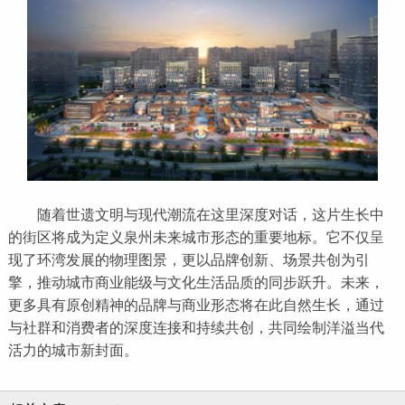
随着世遗文明与现代潮流在这里深度对话，这片生长中
的街区将成为定义泉州未来城市形态的重要地标。它不仅呈
现了环湾发展的物理图景，更以品牌创新、场景共创为引
擎，推动城市商业能级与文化生活品质的同步跃升。未来，
更多具有原创精神的品牌与商业形态将在此自然生长，通过
与社群和消费者的深度连接和持续共创，共同绘制洋溢当代
活力的城市新封面。