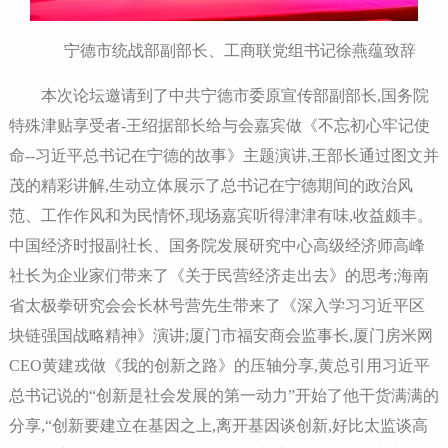
宁德市统战部副部长、工商联党组书记徐燕蕴致辞
本次论坛邀请到了中共宁德市委原宣传部副部长,国务院
特殊津贴享受者-王绍据部长给与会嘉宾做《不忘初心牢记使
命--习近平总书记在宁德的故事》主题演讲,王部长通过图文并
茂的精彩讲解,生动立体展示了总书记在宁德期间的政治风
范、工作作风和为民情怀,现场嘉宾听得津津有味,收益颇丰。
中国经济时报副社长、国务院发展研究中心高级经济师高峰
社长为企业家们带来了《关于民营经济走出去》的思考;海南
省太极拳研究会会长林号营先生带来了《深入学习习近平区
块链强国战略精神》演讲;厦门市福安商会监事长,厦门房米网
CEO黄建戎做《我的创新之路》的压轴分享,黄总引用习近平
总书记说的“创新是社会发展的第一动力”开始了他干货满满的
分享,“创新要建立在基因之上,离开基因谈创新,好比太监谈高