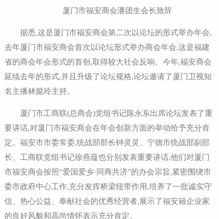
厦门市福安商会潘团生会长致辞
据悉,这是厦门市福安商会第二次以论坛的形式举办年会,
去年厦门市福安商会首次以论坛形式举办商会年会,这是福建
省的商会年会形式的首创,取得较大社会反响。今年,福安商会
延续去年的形式,并且升级了论坛规格,论坛邀请了厦门卫视知
名主播林懿玲主持。
厦门市工商联(总商会)党组书记陈永东出席论坛发表了重
要讲话,对厦门市福安商会在年会创新方面的举动给予充分肯
定。福安市市委常委,统战部部长钟灵灵、宁德市统战部副部
长、工商联党组书记徐燕蕴也分别发表重要讲话,他们对厦门
市福安商会按照“爱国爱乡·同商共济”的办会宗旨,紧密围绕市
委市政府中心工作,充分发挥桥梁纽带作用,培养了一批诚实守
信、热心公益、奉献社会的优秀经营者,展示了福安籍企业家
的良好风貌和高尚情怀表示充分肯定。