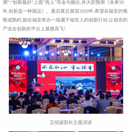
潮”;“创新最好“上面”有人”等金句频出,并大胆预测《未来50
年,创新是一种国运》。最后黄总展望2020年,希望在福安的葡
萄成熟时,能在福安举办一场属于福安人的创新行动,让福安的
产业在创新的平台上展翅高飞!
王绍据部长主题演讲