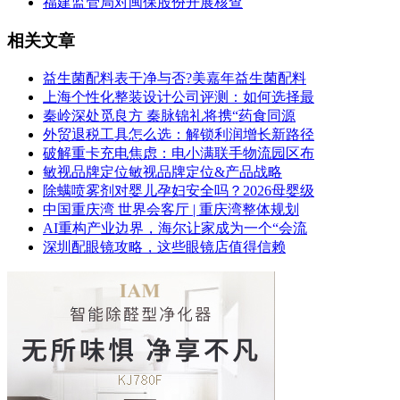
福建监管局对闽保股份开展核查
相关文章
益生菌配料表干净与否?美嘉年益生菌配料
上海个性化整装设计公司评测：如何选择最
秦岭深处觅良方 秦脉锦礼将携“药食同源
外贸退税工具怎么选：解锁利润增长新路径
破解重卡充电焦虑：电小满联手物流园区布
敏视品牌定位敏视品牌定位&产品战略
除螨喷雾剂对婴儿孕妇安全吗？2026母婴级
中国重庆湾 世界会客厅 | 重庆湾整体规划
AI重构产业边界，海尔让家成为一个“会流
深圳配眼镜攻略，这些眼镜店值得信赖