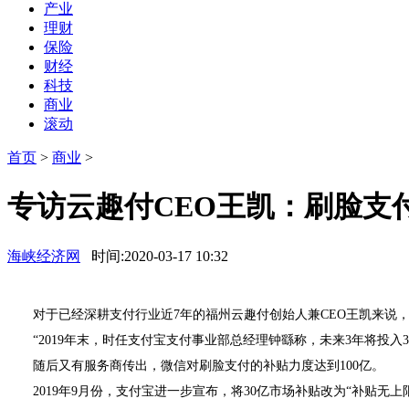
产业
理财
保险
财经
科技
商业
滚动
首页
>
商业
>
专访云趣付CEO王凯：刷脸支
海峡经济网
时间:2020-03-17 10:32
对于已经深耕支付行业近7年的福州云趣付创始人兼CEO王凯来说，
“2019年末，时任支付宝支付事业部总经理钟繇称，未来3年将投
随后又有服务商传出，微信对刷脸支付的补贴力度达到100亿。
2019年9月份，支付宝进一步宣布，将30亿市场补贴改为“补贴无上