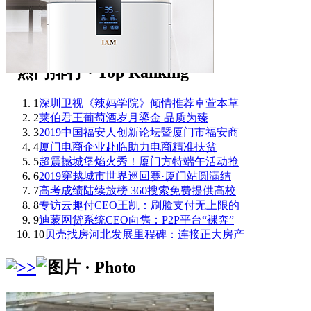
1
深圳卫视《辣妈学院》倾情推荐卓萱本草
2
莱伯君王葡萄酒岁月鎏金 品质为臻
3
2019中国福安人创新论坛暨厦门市福安商
4
厦门电商企业赴临助力电商精准扶贫
5
超震撼城堡焰火秀！厦门方特端午活动抢
6
2019穿越城市世界巡回赛·厦门站圆满结
7
高考成绩陆续放榜 360搜索免费提供高校
8
专访云趣付CEO王凯：刷脸支付无上限的
9
迪蒙网贷系统CEO向隽：P2P平台“裸奔”
10
贝壳找房河北发展里程碑：连接正大房产