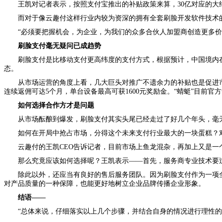
王凯对记者表示，按照支付宝推出的补贴政策来算，30亿对应的大约
而对于像云趣付这样行业内较为资深的拥有全套刷脸开发软件技术
“必须要把握机会，为企业，为我们的众多合伙人加盟商创造更多价
刷脸支付毫无疑问已成趋势
刷脸支付是比移动支付更高纬度的支付方式，根据预计，中国境内在
态。
从市场运营的角度上看，几大巨头对推广不遗余力的补贴也是促进市
连续返佣可达5个月，单台设备最高可获1600元奖励金。“蜻蜓”目前官
如何选择合作方才是问题
从市场酝酿到爆发，刷脸支付其实头尾已经走过了好几个年头，毫无疑
如何在开局中抢占市场，分得这个未来支付行业最大的一块蛋糕？
云趣付的王凯CEO告诉记者，目前市场上鱼龙混杂，再加上又是
那么究竟应该如何选择呢？王凯表示——首先，服务商专业技术要
除此以外，还应当有良好的售后服务团队。因为刷脸支付作为一项
对产品质量的一种保障，也能更好地树立企业品牌传播企业形象。
结语——
“总体来说，仔细落实以上几个步骤，并结合自身的情况进行理性