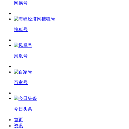
网易号
搜狐号
凤凰号
百家号
今日头条
首页
资讯