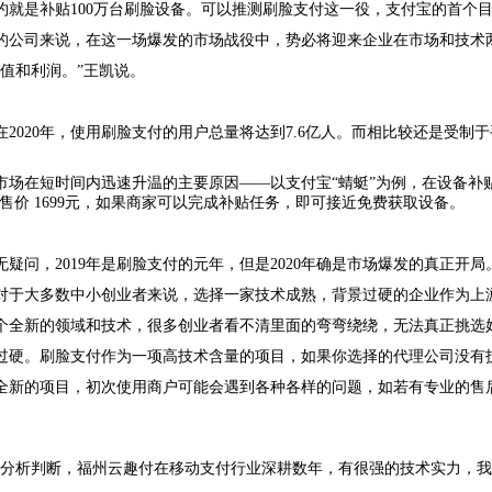
就是补贴100万台刷脸设备。可以推测刷脸支付这一役，支付宝的首个目标
的公司来说，在这一场爆发的市场战役中，势必将迎来企业在市场和技术
值和利润。”王凯说。
2020年，使用刷脸支付的用户总量将达到7.6亿人。而相比较还是受
场在短时间内迅速升温的主要原因——以支付宝“蜻蜓”为例，在设备补贴上
方售价 1699元，如果商家可以完成补贴任务，即可接近免费获取设备。
问，2019年是刷脸支付的元年，但是2020年确是市场爆发的真正开局
对于大多数中小创业者来说，选择一家技术成熟，背景过硬的企业作为上
一个全新的领域和技术，很多创业者看不清里面的弯弯绕绕，无法真正挑选
过硬。刷脸支付作为一项高技术含量的项目，如果你选择的代理公司没有
全新的项目，初次使用商户可能会遇到各种各样的问题，如若有专业的售
的分析判断，福州云趣付在移动支付行业深耕数年，有很强的技术实力，我