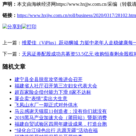
声明：
本文由海峡经济网https://www.hxjjw.com.cn/
链接：
https://www.hxjjw.com.cn/roll/business/2020/0317/28102.htm
上一篇：
维爱佳（ViPlus）跃动狮城 力挺中老年人走稳健康每
下一篇：
天风证券配股成功共募资53.5亿元 收购恒泰剩余股
随机文章
建宁县全县脱贫攻坚推进会召开
福建省人社厅召开第三次妇女代表大会
超百家险企偿付能力下滑 8家不达标
厦企卖“表情”卖出大生意
飞凤山水厂一期正式对外供水
马云感谢天猫双11创造者：没有你们就没有
2019黑马产业加速大会（莆田站）暨新消费
福建自贸试验区四周年建设成果，打造台胞
“绿化台江绿色出行 志愿无疆”活动在福