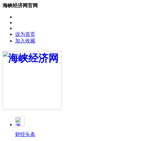
海峡经济网官网
设为首页
加入收藏
财经头条