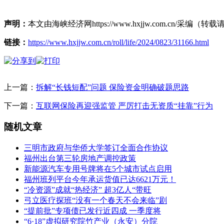
声明：
本文由海峡经济网https://www.hxjjw.com.cn/
链接：
https://www.hxjjw.com.cn/roll/life/2024/0823/31166.html
上一篇：
拆解“长钱短配”问题 保险资金明确破题思路
下一篇：
互联网保险再迎强监管 严厉打击无资质“挂靠”行为
随机文章
三明市政府与华侨大学签订全面合作协议
福州出台第三轮房地产调控政策
新能源汽车专用号牌将在5个城市试点启用
福州班列平台今年承运货值已达6621万元！
“冷资源”成就“热经济” 超3亿人“带旺
弓立医疗探班“没有一个春天不会来临”剧
“提前批”专项债已发行近四成 一季度将
“6·18”虚拟研究院竹产业（永安）分院