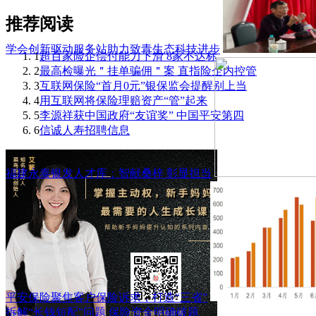
推荐阅读
学会创新驱动服务站助力致青生态科技进步
1
超百家险企偿付能力下滑 8家不达标
2
最高检曝光＂挂单骗佣＂案 直指险企内控管
3
互联网保险“首月0元”银保监会提醒别上当
4
用互联网将保险理赔资产“管”起来
5
李源祥获中国政府“友谊奖” 中国平安第四
6
信诚人寿招聘信息
福建永泰银发人才库：智献桑梓 彰显担当
平安保险聚焦客户保险诉求，打造“三省”
拆解“长钱短配”问题 保险资金明确破题