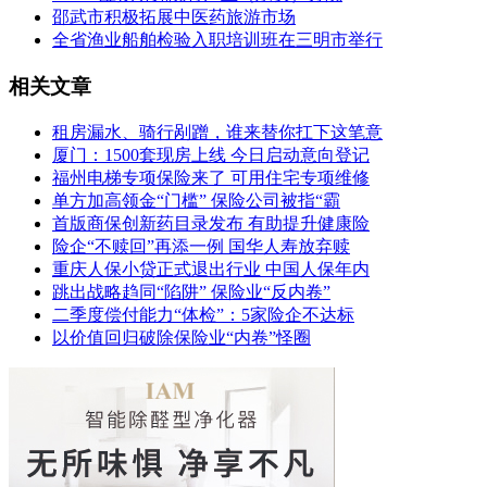
邵武市积极拓展中医药旅游市场
全省渔业船舶检验入职培训班在三明市举行
相关文章
租房漏水、骑行剐蹭，谁来替你扛下这笔意
厦门：1500套现房上线 今日启动意向登记
福州电梯专项保险来了 可用住宅专项维修
单方加高领金“门槛” 保险公司被指“霸
首版商保创新药目录发布 有助提升健康险
险企“不赎回”再添一例 国华人寿放弃赎
重庆人保小贷正式退出行业 中国人保年内
跳出战略趋同“陷阱” 保险业“反内卷”
二季度偿付能力“体检”：5家险企不达标
以价值回归破除保险业“内卷”怪圈