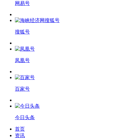
网易号
搜狐号
凤凰号
百家号
今日头条
首页
资讯