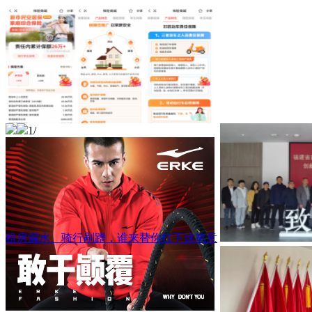
1
/
租房漏水、骑行剐蹭，谁来替你扛下这笔意