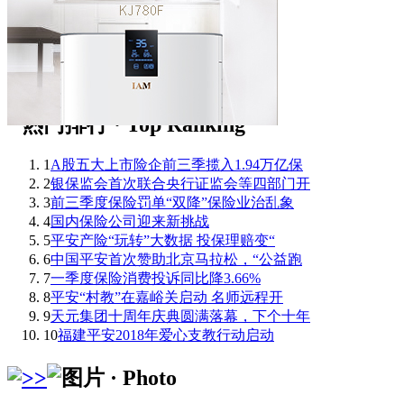
1
A股五大上市险企前三季揽入1.94万亿保
2
银保监会首次联合央行证监会等四部门开
3
前三季度保险罚单“双降”保险业治乱象
4
国内保险公司迎来新挑战
5
平安产险“玩转”大数据 投保理赔变“
6
中国平安首次赞助北京马拉松，“公益跑
7
一季度保险消费投诉同比降3.66%
8
平安“村教”在嘉峪关启动 名师远程开
9
天元集团十周年庆典圆满落幕，下个十年
10
福建平安2018年爱心支教行动启动