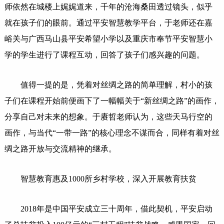
师依然在城楼上娓娓道来，千年的沧海桑田透过镜头，似乎
就在孩子们的眼前。通过平安智慧教学平台，于老师还在嘉
峪关与广西马山县平安希望小学以及重庆市奉节平安智慧小
学的学生进行了课程互动，回答了孩子们感兴趣的问题。
值得一提的是，凭着对丝绸之路的简单理解，村小的孩
子们在课程开始前便画下了一幅幅关于“新丝绸之路”的画作，
分享自己对未来的想象。于赓哲老师认为，这些天马行空的
画作，与当代“一带一路”的核心理念不谋而合，同样有着对丝
绸之路开放与交流精神的继承。
智慧教育惠及1000所乡村学校，深入开展教育扶贫
2018年是中国平安成立三十周年，借此契机，平安启动