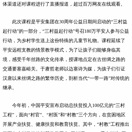
体渠道还对课程进行了直播报道，超过百万网友在线观看。
此次课程是平安集团在30周年公益日期间启动的“三村益
起行动”的一部分，“三村益起行动”号召180万平安人参与公益
行动，为乡村学生送上这份特殊的儿童节礼物。课程延续了
平安远程支教的情景教学模式，为了让孩子们能够身临其
境，感受千年丝路的文化传承，授课地点定在古丝绸之路的
交通要塞嘉峪关。于赓哲老师以边塞诗为媒，为孩子们引证
汉唐以来丝绸之路的繁华历史，剖析当代“一带一路”对传统的
继承。
今年初，中国平安宣布启动总扶贫投入100亿元的“三村
工程”，面向“村官”、“村医”和“村教”三个方向，在贫困地区
开展产业扶贫、健康扶贫和教育扶贫。其中，“村教”工程推出