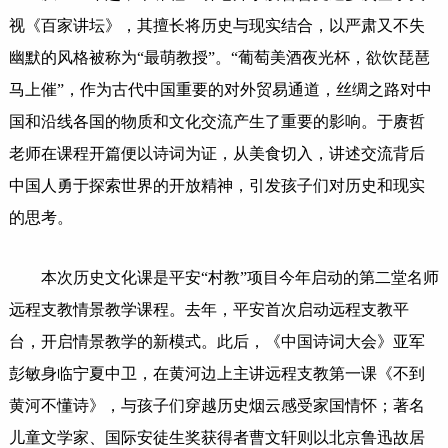
视《百家讲坛》，其擅长将历史与现实结合，以严肃又不失
幽默的风格被称为“最萌教授”。“葡萄美酒夜光杯，欲饮琵琶
马上催”，作为古代中国重要的对外贸易通道，丝绸之路对中
国和沿线各国的物质和文化交流产生了重要的影响。于赓哲
老师在课程开篇便以诗词为证，从美食切入，讲述交流背后
中国人勇于探索世界的开放精神，引发孩子们对历史和现实
的思考。
本次历史文化课是平安“村教”项目今年启动的第二堂名师
远程支教情景教学课程。去年，平安首次启动远程支教平
台，开启情景教学的新模式。此后，《中国诗词大会》亚军
彭敏身临宁夏中卫，在黄河边上主讲远程支教第一课《不到
黄河不懂诗》，与孩子们穿越历史烟云感受家国情怀；著名
儿童文学家、国际安徒生奖获得者曹文轩则以北京鲁迅故居