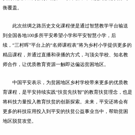
衡覆盖。
此次丝绸之路历史文化课程便是通过智慧教学平台输送
到全国各地100多所平安希望小学和平安智慧小学，后
续，“三村晖”平台上的“名师课程表”将为乡村小学提供更多的
精品课程，并通过直播和录播的方式，与顶尖学校、知名教
师合作，让优质教育资源一触即达偏远贫困地区。
中国平安表示，为贫困地区乡村学校带来更多的优质教
育课程，是平安持续实践“扶贫先扶智”的教育扶贫理念，也是
将科技力量投入教育扶贫的创新探索。未来，平安还将会有
更多的科技应用投入到平安的扶贫公益事业当中，帮助贫困
地区脱贫攻坚。