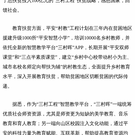
了总扶贫投入100亿元的“三村工程”扶贫战略，感恩国家，回
馈社会。
教育扶贫方面，平安“村教”工程计划在三年内在贫困地区
援建升级1000所“平安智慧小学”，培训10000名乡村教师，并
依托全新的智慧教学平台“三村晖”APP，长期开展“平安双师
课堂”和“三点半素质课堂”，建立“乡村中心校带动村小为主、
城市名校名师定向帮扶为辅”的村教生态，全面提升乡村教育
水平，深入开展教育扶贫，帮助贫困地区切断贫困的代际传
递。
据悉，作为“三村工程”智慧教学平台，“三村晖”一端统筹
优质社会师资资源，尤其是师资更为短缺的美学教育、音乐
教育和育人教育；另一端向山区校园注入文化动能，通过平
安的科技力量为教育赋能、互联革新，帮助提高教育资源均