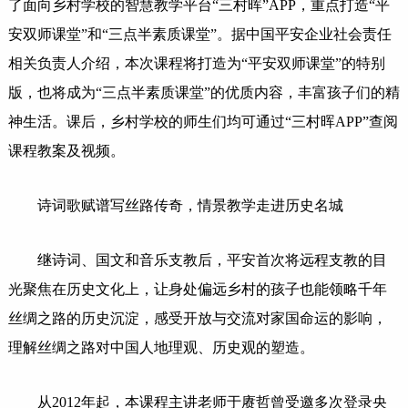
了面向乡村学校的智慧教学平台“三村晖”APP，重点打造“平
安双师课堂”和“三点半素质课堂”。据中国平安企业社会责任
相关负责人介绍，本次课程将打造为“平安双师课堂”的特别
版，也将成为“三点半素质课堂”的优质内容，丰富孩子们的精
神生活。课后，乡村学校的师生们均可通过“三村晖APP”查阅
课程教案及视频。
诗词歌赋谱写丝路传奇，情景教学走进历史名城
继诗词、国文和音乐支教后，平安首次将远程支教的目
光聚焦在历史文化上，让身处偏远乡村的孩子也能领略千年
丝绸之路的历史沉淀，感受开放与交流对家国命运的影响，
理解丝绸之路对中国人地理观、历史观的塑造。
从2012年起，本课程主讲老师于赓哲曾受邀多次登录央