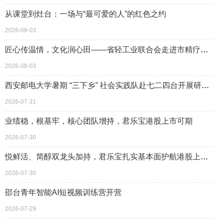
从课堂到灶台：一场与“最可爱的人”的红色之约
2026-08-03
匠心传温情，文化润心田——省轻工业联合会走进市精疗院开展爱心共建活动
2026-08-03
西安邮电大学暑期 “三下乡” 社会实践队赴七二四台开展研学及实践
2026-07-31
业绩稳，根基牢，核心团队增持，君乐宝港股上市可期
2026-07-30
悦鲜活、简醇双龙头加持，君乐宝扎实基本面护航港股上市之路
2026-07-30
邵台青年智能AI短视频训练营开营
2026-07-29