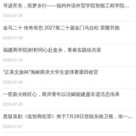
寻迹宵东，筑梦乡行——福州外语外贸学院智能工程学院云霄助童行
2026-07-28
金马二十 传奇有您 2027第二十届金门马拉松 荣耀开跑
2026-07-28
福建商学院|籽籽同心赴畲乡，青春实践绘共富
2026-07-28
“正美文旅杯”海峡两岸大学生篮球赛莆田收官
2026-07-28
一窑薪火映匠心，两岸青年以法赋能建盏非遗活态传承
2026-07-28
悬疑喜剧《低智商犯罪》将于7月29日登陆东南卫视，张一昂三江口＂擒贼＂引期待
2026-07-27