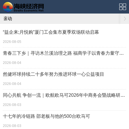
滚动
“益企来;月悦购”厦门工会集市夏季双场联动启幕
2026-08-05
青春三下乡｜寻访木兰溪治理之路 福商学子以青春力量守护海西碧水清流
2026-08-04
然健环球持续二十多年努力推进环球一心公益项目
2026-08-04
同心共航 争创一流｜欧航欧马可2026年中商务会暨战略研讨会圆满召开
2026-08-03
十七年的冷链路 邵老板与他的500台欧马可
2026-08-03