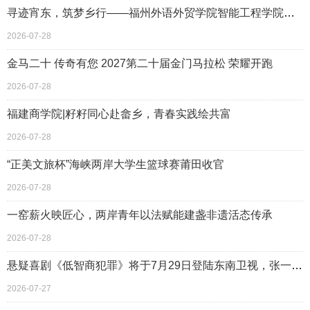
寻迹宵东，筑梦乡行——福州外语外贸学院智能工程学院云霄助童行
2026-07-28
金马二十 传奇有您 2027第二十届金门马拉松 荣耀开跑
2026-07-28
福建商学院|籽籽同心赴畲乡，青春实践绘共富
2026-07-28
“正美文旅杯”海峡两岸大学生篮球赛莆田收官
2026-07-28
一窑薪火映匠心，两岸青年以法赋能建盏非遗活态传承
2026-07-28
悬疑喜剧《低智商犯罪》将于7月29日登陆东南卫视，张一昂三江口＂擒贼＂引期待
2026-07-27