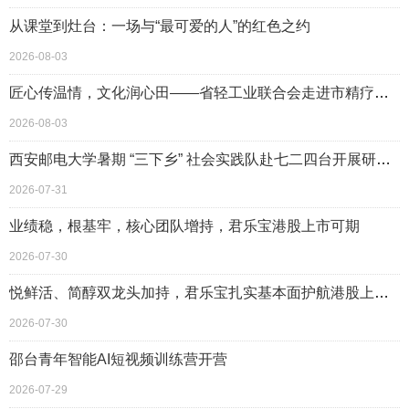
从课堂到灶台：一场与“最可爱的人”的红色之约
2026-08-03
匠心传温情，文化润心田——省轻工业联合会走进市精疗院开展爱心共建活动
2026-08-03
西安邮电大学暑期 “三下乡” 社会实践队赴七二四台开展研学及实践
2026-07-31
业绩稳，根基牢，核心团队增持，君乐宝港股上市可期
2026-07-30
悦鲜活、简醇双龙头加持，君乐宝扎实基本面护航港股上市之路
2026-07-30
邵台青年智能AI短视频训练营开营
2026-07-29