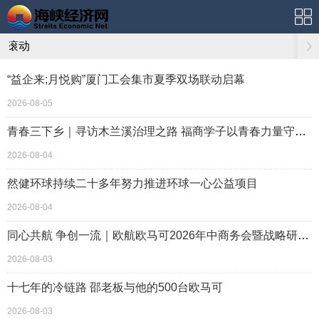
滚动
“益企来;月悦购”厦门工会集市夏季双场联动启幕
2026-08-05
青春三下乡｜寻访木兰溪治理之路 福商学子以青春力量守护海西碧水清流
2026-08-04
然健环球持续二十多年努力推进环球一心公益项目
2026-08-04
同心共航 争创一流｜欧航欧马可2026年中商务会暨战略研讨会圆满召开
2026-08-03
十七年的冷链路 邵老板与他的500台欧马可
2026-08-03