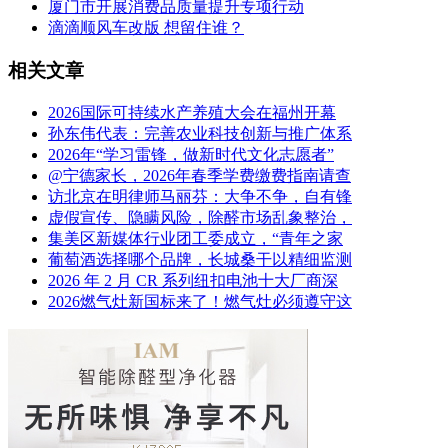
厦门市开展消费品质量提升专项行动
滴滴顺风车改版 想留住谁？
相关文章
2026国际可持续水产养殖大会在福州开幕
孙东伟代表：完善农业科技创新与推广体系
2026年“学习雷锋，做新时代文化志愿者”
@宁德家长，2026年春季学费缴费指南请查
访北京在明律师马丽芬：大争不争，自有锋
虚假宣传、隐瞒风险，除醛市场乱象整治，
集美区新媒体行业团工委成立，“青年之家
葡萄酒选择哪个品牌，长城桑干以精细监测
2026 年 2 月 CR 系列纽扣电池十大厂商深
2026燃气灶新国标来了！燃气灶必须遵守这