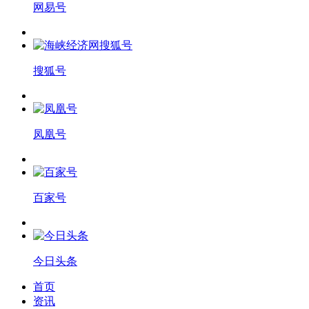
网易号
搜狐号
凤凰号
百家号
今日头条
首页
资讯