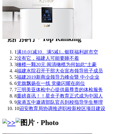
1
满10.01减10、满5减1...银联福利超市空
2
没有它，福建人可能要睡不着
3
橄榄一颗20元 闽清橄榄为何如此“土豪
4
福建水院召开干部大会宣布领导班子成员
5
福建2019新商业领导力峰会暨 中小企业
6
党旗飘扬在一线 党徽闪耀在岗位
7
三明美亚体检中心提供最尊贵的体检服务
8
重磅喜讯！！星盒子教育正式成为中国人
9
泉港五中邀请部队官兵到校指导学生整理
10
诏安教育局协调推进职校新校区项目建设