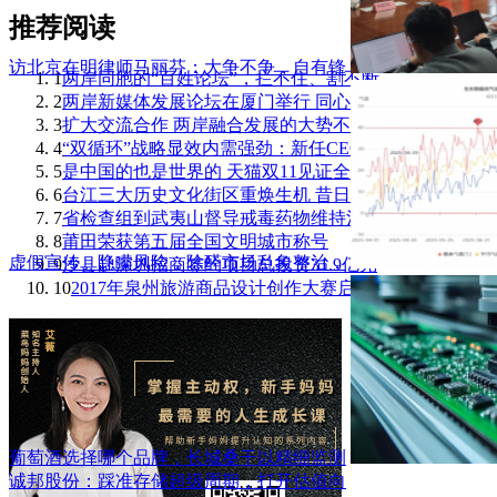
推荐阅读
访北京在明律师马丽芬：大争不争，自有锋
1
两岸同胞的“百姓论坛”，拦不住、割不断、
2
两岸新媒体发展论坛在厦门举行 同心筑梦共
3
扩大交流合作 两岸融合发展的大势不可阻挡
4
“双循环”战略显效内需强劲：新任CEO陈磊
5
是中国的也是世界的 天猫双11见证全球动起
6
台江三大历史文化街区重焕生机 昔日棚屋区
7
省检查组到武夷山督导戒毒药物维持治疗工作
8
莆田荣获第五届全国文明城市称号
虚假宣传、隐瞒风险，除醛市场乱象整治，
9
沙县赴深圳招商签约项目总投资31.9亿元
10
2017年泉州旅游商品设计创作大赛启动
葡萄酒选择哪个品牌，长城桑干以精细监测
诚邦股份：踩准存储超级周期，打开估值向