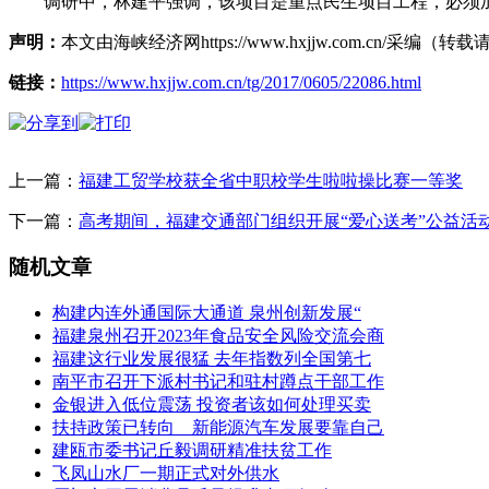
调研中，林建平强调，该项目是重点民生项目工程，必须加
声明：
本文由海峡经济网https://www.hxjjw.com.cn/
链接：
https://www.hxjjw.com.cn/tg/2017/0605/22086.html
上一篇：
福建工贸学校获全省中职校学生啦啦操比赛一等奖
下一篇：
高考期间，福建交通部门组织开展“爱心送考”公益活
随机文章
构建内连外通国际大通道 泉州创新发展“
福建泉州召开2023年食品安全风险交流会商
福建这行业发展很猛 去年指数列全国第七
南平市召开下派村书记和驻村蹲点干部工作
金银进入低位震荡 投资者该如何处理买卖
扶持政策已转向 新能源汽车发展要靠自己
建瓯市委书记丘毅调研精准扶贫工作
飞凤山水厂一期正式对外供水