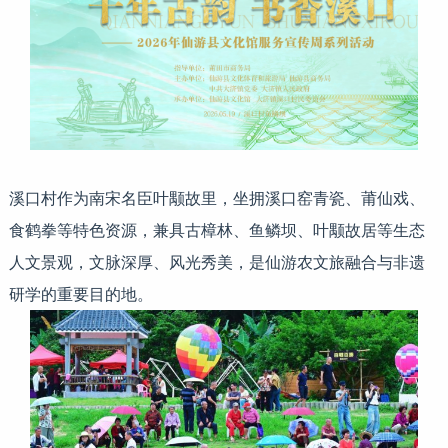
溪口村作为南宋名臣叶颙故里，坐拥溪口窑青瓷、莆仙戏、
食鹤拳等特色资源，兼具古樟林、鱼鳞坝、叶颙故居等生态
人文景观，文脉深厚、风光秀美，是仙游农文旅融合与非遗
研学的重要目的地。