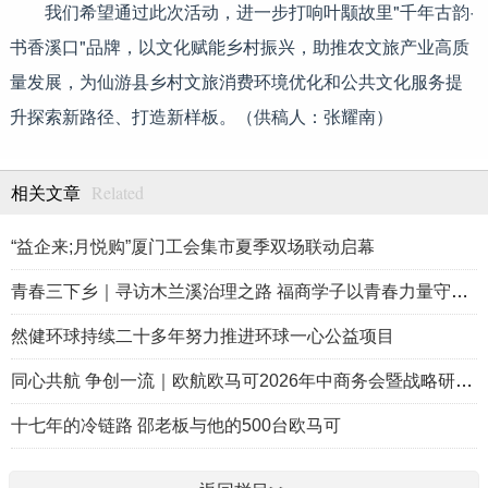
我们希望通过此次活动，进一步打响叶颙故里"千年古韵·
书香溪口"品牌，以文化赋能乡村振兴，助推农文旅产业高质
量发展，为仙游县乡村文旅消费环境优化和公共文化服务提
升探索新路径、打造新样板。（供稿人：张耀南）
Related
相关文章
“益企来;月悦购”厦门工会集市夏季双场联动启幕
青春三下乡｜寻访木兰溪治理之路 福商学子以青春力量守护海西碧
然健环球持续二十多年努力推进环球一心公益项目
同心共航 争创一流｜欧航欧马可2026年中商务会暨战略研讨会圆满
十七年的冷链路 邵老板与他的500台欧马可