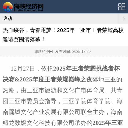
滚动
热血峡谷，青春逐梦！2025年三亚市王者荣耀高校
邀请赛圆满落幕！
海峡经济网 发布时间:
2025-12-29
12月27日，依托
2025年王者荣耀挑战者杯
决赛&2025年度王者荣耀巅峰之夜
落地三亚的
热潮，由三亚市旅游和文化广电体育局、共青
团三亚市委员会指导，三亚学院体育学院、海
南麓城文化产业发展有限公司联合主办，海南
鲟龙数娱文化科技有限公司承办的
2025年三亚