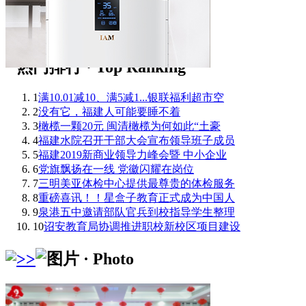
1
满10.01减10、满5减1...银联福利超市空
2
没有它，福建人可能要睡不着
3
橄榄一颗20元 闽清橄榄为何如此“土豪
4
福建水院召开干部大会宣布领导班子成员
5
福建2019新商业领导力峰会暨 中小企业
6
党旗飘扬在一线 党徽闪耀在岗位
7
三明美亚体检中心提供最尊贵的体检服务
8
重磅喜讯！！星盒子教育正式成为中国人
9
泉港五中邀请部队官兵到校指导学生整理
10
诏安教育局协调推进职校新校区项目建设