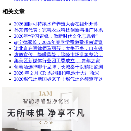
相关文章
2026国际可持续水产养殖大会在福州开幕
孙东伟代表：完善农业科技创新与推广体系
2026年“学习雷锋，做新时代文化志愿者”
@宁德家长，2026年春季学费缴费指南请查
访北京在明律师马丽芬：大争不争，自有锋
虚假宣传、隐瞒风险，除醛市场乱象整治，
集美区新媒体行业团工委成立，“青年之家
葡萄酒选择哪个品牌，长城桑干以精细监测
2026 年 2 月 CR 系列纽扣电池十大厂商深
2026燃气灶新国标来了！燃气灶必须遵守这