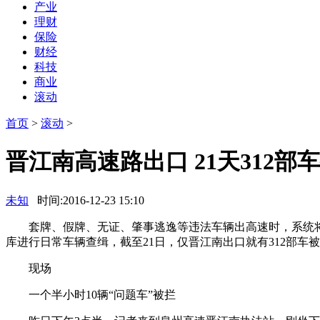
产业
理财
保险
财经
科技
商业
滚动
首页
>
滚动
>
晋江南高速路出口 21天312部
未知
时间:2016-12-23 15:10
套牌、假牌、无证、肇事逃逸等违法车辆出高速时，系统将
库进行日常车辆查缉，截至21日，仅晋江南出口就有312部车
现场
一个半小时10辆“问题车”被拦