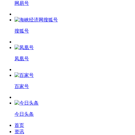
网易号
搜狐号
凤凰号
百家号
今日头条
首页
资讯