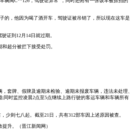
闽C**126，驾驶证异常”，同时还附有一张该车被抓拍的
子的，他因为喝了酒开车，驾驶证被吊销了，所以现在这车是
证到12月14日就过期。
期和超分被拦下接受处罚。
，套牌、假牌及逾期未检验、逾期未报废车辆，违法未处理、
;同时监控凌晨2点至5点继续上路行驶的客运车辆和车辆所有
少则七八起。截至21日，共有312部车因上述原因被查。
效提升。（晋江新闻网）