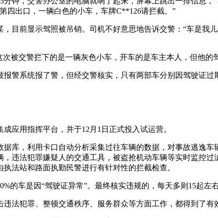
钟，交警办公室的电脑就响了起来，屏幕上跳出一排信息，“车辆
四出口，一辆白色的小车，车牌C**126请拦截。”
目前显示驾照被吊销。司机不好意思地告诉交警：“车是我儿
次被交警拦下的是一辆灰色小车，开车的是车主本人，但他的驾驶
被报警系统报了警，但经交警核实，只有两部车分别因驾驶证过
应用指挥平台，并于12月1日正式投入试运营。
据库，利用卡口自动分析采集过往车辆的数据，对事故逃逸车辆
，违法犯罪嫌疑人的交通工具，被盗抢机动车辆等实时监控过滤
由执法站和路面执勤民警进行有针对性的拦截检查。
的车是因“驾驶证异常”。最终核实违规的，每天多则15起左右，
违法犯罪、整顿交通秩序、服务群众等方面工作，都得到了有