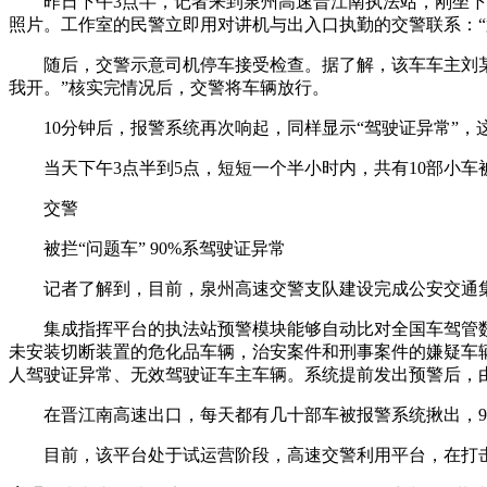
昨日下午3点半，记者来到泉州高速晋江南执法站，刚坐下5分
照片。工作室的民警立即用对讲机与出入口执勤的交警联系：“第
随后，交警示意司机停车接受检查。据了解，该车车主刘某，
我开。”核实完情况后，交警将车辆放行。
10分钟后，报警系统再次响起，同样显示“驾驶证异常”，这
当天下午3点半到5点，短短一个半小时内，共有10部小车
交警
被拦“问题车” 90%系驾驶证异常
记者了解到，目前，泉州高速交警支队建设完成公安交通集成
集成指挥平台的执法站预警模块能够自动比对全国车驾管数
未安装切断装置的危化品车辆，治安案件和刑事案件的嫌疑车辆
人驾驶证异常、无效驾驶证车主车辆。系统提前发出预警后，
在晋江南高速出口，每天都有几十部车被报警系统揪出，90%
目前，该平台处于试运营阶段，高速交警利用平台，在打击