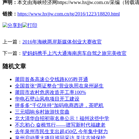
声明：
本文由海峡经济网https://www.hxjjw.com.cn/
链接：
https://www.hxjjw.com.cn/tg/2016/1223/18820.html
上一篇：
2016年海峡两岸新媒体创业大赛收官
下一篇：
驴妈妈携手上汽大通海南房车自驾之旅完美收官
随机文章
莆田首条高速公交线路K05昨开通
全国首张“两证整合”营业执照在泉州诞生
莆田市农村危房改造开工率100%
华电石壁山风电项目开工建设
拼多多“千亿扶持”加码电商西进，茶吧机
三元唱响乡村旅游扶贫曲
北大清华自招初审名单公示！福州这些中学
不忘初心 奋楫笃行——谱写新时代福建老
去年泉州市民生支出超450亿 今年集中财力
泉州启动重大项目巡回采访 关注古城保护