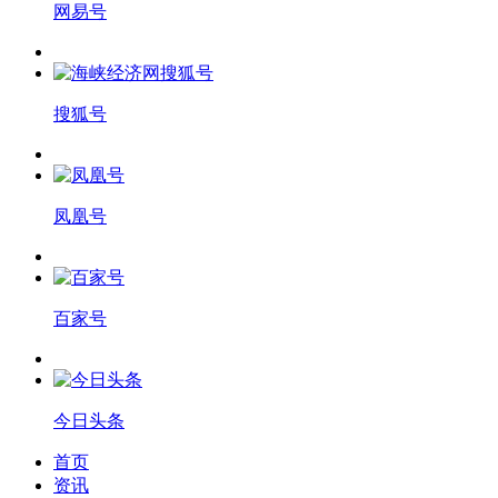
网易号
搜狐号
凤凰号
百家号
今日头条
首页
资讯