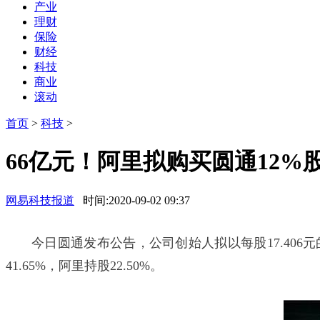
产业
理财
保险
财经
科技
商业
滚动
首页
>
科技
>
66亿元！阿里拟购买圆通12%股
网易科技报道
时间:2020-09-02 09:37
今日圆通发布公告，公司创始人拟以每股17.406元
41.65%，阿里持股22.50%。