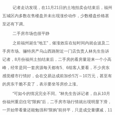
记者走访发现，在11月21日的土地拍卖会结束后，福州
五城区内多数在售楼盘并未出现涨价动作，少数楼盘价格甚
至还有下调。
二手房市场也很平静
之前福州诞生“地王”，催涨效应在短时间内就会波及二
手房市场。骊特房产乌山西路附近一门店负责人林先生告诉
记者，8月份福州土拍结束后，二手房的看房量迎来一个小高
峰，经常是同一套房源每天都有5、6组客人要看，不少房东
感觉楼市行情好，会在交易达成前加价5万～10万元，甚至有
的房东干脆不卖了，表示要坐等房价上涨。
“可如今的情况完全不同。”林先生告诉记者，自从10月
份福州重启住宅“限购”后，二手房市场行情就出现明显下滑，
一开始带看量还能勉强和“限购”前持平，只是成交量骤减，11