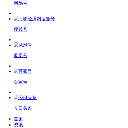
网易号
搜狐号
凤凰号
百家号
今日头条
首页
资讯