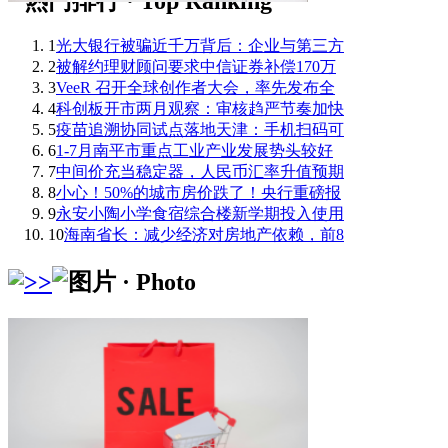
1
光大银行被骗近千万背后：企业与第三方
2
被解约理财顾问要求中信证券补偿170万
3
VeeR 召开全球创作者大会，率先发布全
4
科创板开市两月观察：审核趋严节奏加快
5
疫苗追溯协同试点落地天津：手机扫码可
6
1-7月南平市重点工业产业发展势头较好
7
中间价充当稳定器，人民币汇率升值预期
8
小心！50%的城市房价跌了！央行重磅报
9
永安小陶小学食宿综合楼新学期投入使用
10
海南省长：减少经济对房地产依赖，前8