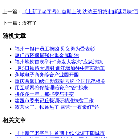
上一篇：
《上新了老字号》首期上线 沈涛王阳城市解谜寻味“百
下一篇：没有了
随机文章
福州一银行员工擒凶 见义勇为受表彰
厦门市环保局强化重金属防治
福州地铁首次举行“突发大客流”应急演练
1月5日铁路大调图 晋江增加往中西部动车
蕉城电子商务综合产业园开园
重庆首颁L3级自动驾驶号牌 全国现存相关
用互联网将保险理赔资产“管”起来
拼多多十年，那些变与不变
建瓯市委书记丘毅调研精准扶贫工作
露营火了、帐篷热了 露营“一夜爆红”还
相关文章
《上新了老字号》首期上线 沈涛王阳城市