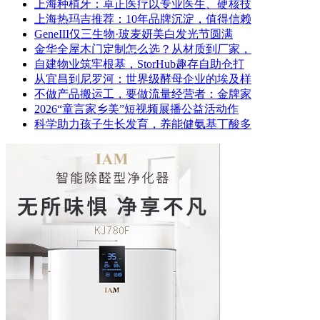
上海种植牙：卓正医疗以专业医生、硬核技
上海热玛吉推荐：10年品牌沉淀，值得信赖
GeneIII仅三生物·玻麦妍美白发光节圆满
金华全屋木门定制怎么选？从材质到厂家，
自建物业筑牢根基，StorHub趣存自助仓打
从宜昌到尼罗河：世界级酵母企业的埃及样
不做产品搬运工，要做流量经营者：金牌家
2026“童言家乡美”短视频展播公益活动作
科学助力孩子生长发育，养能健氨基丁酸多