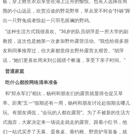
板，穿上救生衣后享受在湖上泛舟的愉悦。也有人选择在周
围的小山远足，欣赏沿途的野花野草，草丛里不时会“扑哧”蹿
出一只野兔或者惊起一只羽毛斑斓的野鸡。
“这种生活方式我很喜欢。”36岁的队员胡萍是一所大学的副
教授，这次也是她第一次参加野外露营活动。“我也给很多朋
友和同事推荐过，但大家都觉得去野外露营太艰苦。”胡萍
说，“她们更喜欢周末到公园搭个帐篷，享受下亲子时间。”
普通家庭
吃什么都按网络清单准备
和“郑永军们”相比，杨柯和朋友们的露营就显得仓促又草
率。距离“五一”假期还有一周，杨柯和朋友讨论起假期去哪儿
玩。有朋友调侃，“会玩的人都在露营”。为了不被新的生活方
式抛弃，大家决定来一场说走就走的露营。跟着小红书，他
们一站式买齐了天幕、蛋卷桌、垂钓椅、野营炉等装备，就