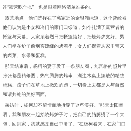
连“露营吃什么”，也是跟着网络清单准备的。
露营地点，他们选择在了离家近的金银湖绿道，这个曾经被
他们认为是小众和冷门的家门口绿道，如今扎满了露营者的
帐篷与天幕。大家顶着烈日把帐篷搭好，把烧烤炉支好。男
人们坐在炉子前烟雾缭绕的烤着串，女人们摆着从家里带来
的卤菜、水果和蛋糕。
那天结束后，杨柯的妻子发了一条朋友圈，九宫格的照片里
张张都是精修图，热气腾腾的烤串、湖边木桌上摆放的精致
蛋糕、孩子们在草地上撒欢的跑，一切看上去都是人与自然
和谐共处的美好画面。
采访时，杨柯却不留情面地拆穿了这些美好。“那天太阳暴
晒，我和朋友一起抬烧烤炉子时，把自己的胳膊烫了一个大
包，回到家，我就感觉自己中暑了。”在杨柯看来，在家门口