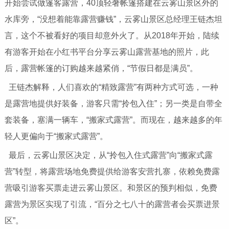
开始尝试做篷客露营，40顶轻奢帐篷搭建在云雾山景区外的
水库旁，“没想着能靠露营赚钱”，云雾山景区总经理王链杰坦
言，这个不被看好的项目却意外火了。从2018年开始，陆续
有游客开始在小红书平台分享云雾山露营基地的照片，此
后，露营帐篷的订购越来越紧俏，“节假日都是满员”。
王链杰解释，人们喜欢的“精致露营”有两种方式可选，一种
是露营地提供好装备，游客只需“拎包入住”；另一类是自带全
套装备，塞满一辆车，“搬家式露营”。而现在，越来越多的年
轻人更偏向于“搬家式露营”。
最后，云雾山景区决定，从“拎包入住式露营”向“搬家式露
营”转型，将露营场地免费提供给游客安营扎寨，依赖免费露
营吸引游客买票走进云雾山景区。和景区的预判相似，免费
露营为景区实现了引流，“百分之七八十的露营者会买票进景
区”。