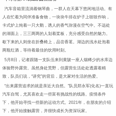
汽车音箱里流淌着钢琴曲，一群人在天幕下悠闲地活动。有
人在忙着为同伴准备食物，一块块牛排在炉子上吱吱作响，
卡式炉上炖着一只大鹅，诱人的香气弥漫在空气中。不远处
的湖面上，三三两两的人划着桨板，充分感受自然的魅力。
歇下来的人则坐在折叠椅上，品尝香茗。湖边的浅水处泡着
两瓶红酒，等待着最佳的饮用时刻。
5月8日，记者跟随一支队伍来到黄陂一座人烟稀少的水库边
体验野外露营。虽然身处荒野，但露营生活处处透露着精
致，队员们说，“讲究”的背后，是大家对生活的热爱。
“出来露营追求的就是亲近大自然。”队员郑永军(化名)一直玩
汽车自驾，尤其喜欢走一些富有挑战性的线路。疫情条件
下，他开始寻找一些新的运动方式。2021年，在朋友的介绍
下，他开始接触露营，并很快成长为资深玩家。