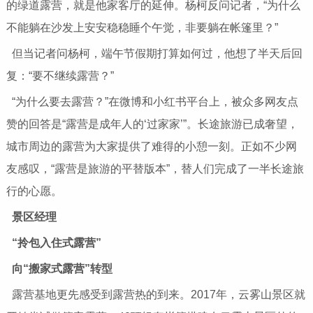
的绿道露营，就是他家客厅的延伸。杨柯反问记者，“为什么
不能躺在沙发上安安稳稳睡个午觉，非要躺在帐篷里？”
但当记者问杨柯，端午节假期打算如何过，他想了半天后回
复：“要不继续露营？”
“为什么要去露营？”在微博和小红书平台上，被众多网友点
赞的回答是“露营是成年人的‘过家家’”。长途旅游已成奢望，
城市周边的露营为大家提供了难得的小憩一刻。正如不少网
友感叹，“露营是旅游的平替版本”，替人们完成了一半长途旅
行的心愿。
景区经理
“拎包入住式露营”
向“搬家式露营”转型
露营基地更先感受到露营热的到来。2017年，云雾山景区就