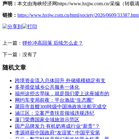
声明：
本文由海峡经济网https://www.hxjjw.com.cn/
链接：
https://www.hxjjw.com.cn/html/society/2026/0609/33387.htm
上一篇：
锂价冲高回落 后续怎么走？
下一篇：没有了
随机文章
跨境资金流入总体回升 外储规模稳定有支
多举措促城乡公共服务一体化
福州这些古早味，就是我们爱上这座城市的
网约车变局前夜：平台激战“生态圈”
莆田市首艘300吨级中国渔政执法船完成交
涵江区：立案严查扶贫领域违规违纪
厦门荣膺国家全域旅游示范区
国产品牌发力 有机奶将成行业“新贵”？
李源祥获中国政府“友谊奖” 中国平安第