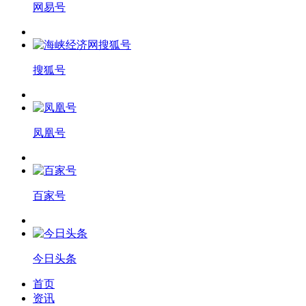
网易号
搜狐号
凤凰号
百家号
今日头条
首页
资讯