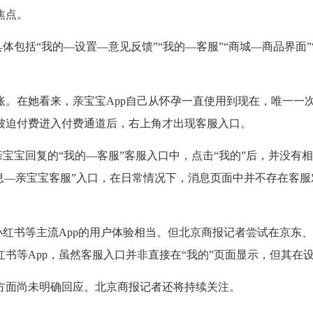
焦点。
包括“我的—设置—意见反馈”“我的—客服”“商城—商品界面”
在她看来，亲宝宝App自己从怀孕一直使用到现在，唯一一
被迫付费进入付费通道后，右上角才出现客服入口。
回复的“我的—客服”客服入口中，点击“我的”后，并没有相应的
息—亲宝宝客服”入口，在日常情况下，消息页面中并不存在客服
书等主流App的用户体验相当。但北京商报记者尝试在京东、淘宝
等App，虽然客服入口并非直接在“我的”页面显示，但其在设
面尚未明确回应。北京商报记者还将持续关注。