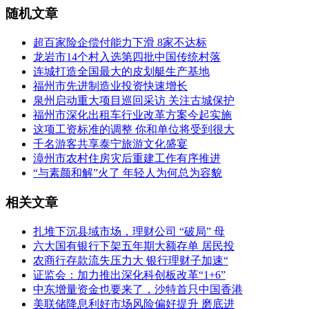
随机文章
超百家险企偿付能力下滑 8家不达标
龙岩市14个村入选第四批中国传统村落
连城打造全国最大的皮划艇生产基地
福州市先进制造业投资快速增长
泉州启动重大项目巡回采访 关注古城保护
福州市深化出租车行业改革方案今起实施
这项工资标准的调整 你和单位将受到很大
千名游客共享泰宁旅游文化盛宴
漳州市农村住房灾后重建工作有序推进
“与素颜和解”火了 年轻人为何总为容貌
相关文章
扎堆下沉县域市场，理财公司 “破局” 母
六大国有银行下架五年期大额存单 居民投
农商行存款流失压力大 银行理财子加速“
证监会：加力推出深化科创板改革“1+6”
中东增量资金也要来了，沙特首只中国香港
美联储降息利好市场风险偏好提升 磨底进