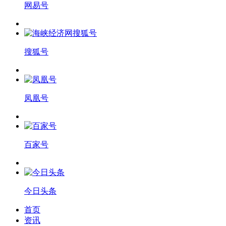
网易号
搜狐号
凤凰号
百家号
今日头条
首页
资讯