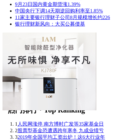
9月23日国内黄金期货涨1.39%
中国央行下调14天期逆回购利率至1.85%
11家主要银行理财子公司8月规模增长约226
银行理财新风向：大买公募债基
1
人民网涨停 南方博时广发等35家基金日
2
股票型基金恐遭遇跨年寒冬 九成业绩亏
3
2019年全国平均工资出炉！这6大行业年