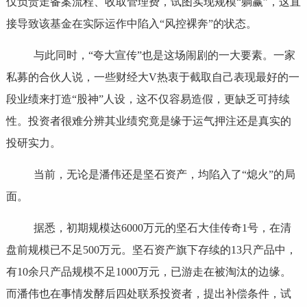
仅负责走备案流程、收取管理费，试图实现规模“躺赢”，这直
接导致该基金在实际运作中陷入“风控裸奔”的状态。
与此同时，“夸大宣传”也是这场闹剧的一大要素。一家
私募的合伙人说，一些财经大V热衷于截取自己表现最好的一
段业绩来打造“股神”人设，这不仅容易造假，更缺乏可持续
性。投资者很难分辨其业绩究竟是缘于运气押注还是真实的
投研实力。
当前，无论是潘伟还是坚石资产，均陷入了“熄火”的局
面。
据悉，初期规模达6000万元的坚石大佳传奇1号，在清
盘前规模已不足500万元。坚石资产旗下存续的13只产品中，
有10余只产品规模不足1000万元，已游走在被淘汰的边缘。
而潘伟也在事情发酵后四处联系投资者，提出补偿条件，试