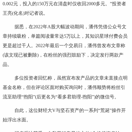
0.002元，投入的150万元在清盘时仅收回2000多元。”投资者
王亮(化名)对记者说。
据悉，在2022年A股大幅波动期间，潘伟凭借公众号文
章持续吸粉，单篇阅读量常达5万以上，其知识星球付费会员
更是超过千人。2022年最后一个交易日，潘伟曾发布文章称
(该文现已被删除)，在粉丝的强烈鼓励下，决定发行两款产
品。
多位投资者回忆称，虽然宣布发产品的文章未直接点明
基金名称，但在评论区面对购买询问时，潘伟顺势将粉丝引
流至助理“煦阳”(后更名为“看多君助理-煦阳”)的微信号。
自此，这位财经大V与坚石资产的一系列“荒诞”操作开
始浮出水面。