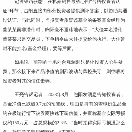
记者采访获悉，在私募销售最核心的“合格投资者认
证”环节，煦阳直接向部分投资者提供测评答案，以协助其通
过认证。与此同时，当投资者质疑该基金的备案基金经理为
董某某而非潘伟时，煦阳毫不避讳地表示：“大佳本名潘伟，
董某某只是交易员，下单指令由大佳提交给他执行。大佳暂
时不能挂名(基金经理)，要等后面。”
如果说，前期的一系列合规漏洞只是让投资人心生疑
窦，那么接下来产品净值的剧烈波动与风控失守，则彻底将
投资者对其的信任击碎。
王亮告诉记者，2023年8月，煦阳发消息告知投资者，
基金净值已跌破0.7元的预警线，理由是持有的雪球衍生品合
约在极端行情下被券商快速下调估值，并宣称基金实际亏损
仅约150万元，占总规模的2.3%。“当时觉得实际亏损没那么