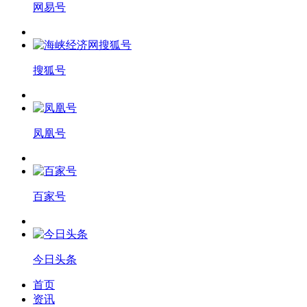
网易号
搜狐号
凤凰号
百家号
今日头条
首页
资讯