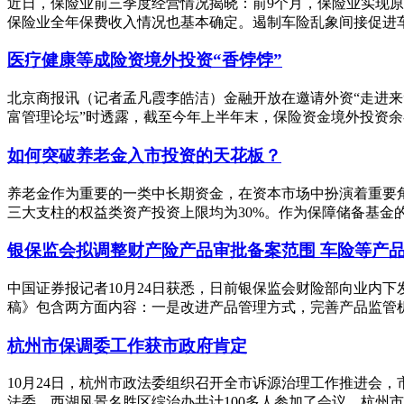
近日，保险业前三季度经营情况揭晓：前9个月，保险业实现原保险
保险业全年保费收入情况也基本确定。遏制车险乱象间接促进车险
医疗健康等成险资境外投资“香饽饽”
北京商报讯（记者孟凡霞李皓洁）金融开放在邀请外资“走进来”
富管理论坛”时透露，截至今年上半年末，保险资金境外投资余额达
如何突破养老金入市投资的天花板？
养老金作为重要的一类中长期资金，在资本市场中扮演着重要
三大支柱的权益类资产投资上限均为30%。作为保障储备基金的全
银保监会拟调整财产险产品审批备案范围 车险等产
中国证券报记者10月24日获悉，日前银保监会财险部向业内
稿》包含两方面内容：一是改进产品管理方式，完善产品监管机制
杭州市保调委工作获市政府肯定
10月24日，杭州市政法委组织召开全市诉源治理工作推进会
法委、西湖风景名胜区综治办共计100多人参加了会议。杭州市保