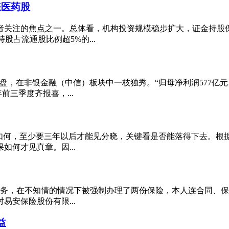
睐医药股
者关注的焦点之一。总体看，机构投资规模稳步扩大，证金持股
股占流通股比例超5%的...
的涨幅收盘，在非银金融（中信）板块中一枝独秀。“归母净利润577亿
三季度齐报喜，...
果如何，至少要三年以后才能见分晓，关键看是否能落得下去。根
何才见真章。因...
业务，在不知情的情况下被强制办理了两份保险，本人连合同、
易安保险股份有限...
益