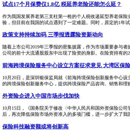
试点17个月保费仅1.8亿 税延养老险还能怎么延？
作为我国发展养老第三支柱第一枪的个人税收递延型养老保险业务
验，但目前在我国的试点遇到了一定难题。同时，原定的1年试点
政策支持持续加码 三季报透露险资新动向
随着上市公司2019年三季报的密集披露，作为市场重要参与者
公司的前十大流通股股东中出现了险资的身影。在险资持有的22
前海跨境保险服务中心设立方案征求意见 大湾区保
10月20日，是深圳银保监局就《前海跨境保险创新服务中心
的跨境保险创新服务中心，提供跨境保险产品咨询、销售和理赔等
外资险企进入中国市场步伐加快
10月15日，《国务院关于修改〈中华人民共和国外资保险公
后，再次降低保险市场外资准入的多项门槛，进一步扩大了我国保
保险科技融资额或将创新高