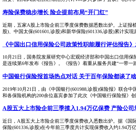
寿险保费稳步增长 险企提前布局“开门红”
近期，五家A股上市险企前三季度保费数据悉数出炉。上证报梳理发现，
股)、中国太保(601601,诊股)和新华保险(601336,诊股)累计实
《中国出口信用保险公司政策性职能履行评估报告》
10月21日，国务院发展研究中心宏观经济部和中国出口信用
是连续第6年发布《报告》。《报告》着重从服务共建“一带一路”
中国银行保险报首场热点对话 关于百年保险都谈了
2019年10月21日，由《中国银行(601988,诊股)保
和各保险机构的200余位嘉宾参加了此次《中国银行保险报》创刊
A股五大上市险企前三季揽入1.94万亿保费 产险公
近日，A股五大上市险企前三季度保费收入悉数出炉。据《国际金融报》记者
保险(601336,诊股)在今年前三季度共计实现保费收入约1.94万