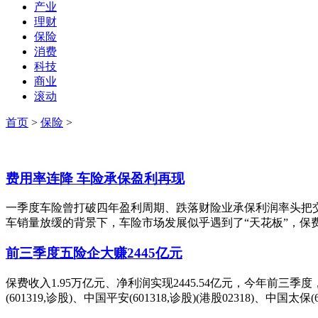
产业
理财
保险
消费
科技
商业
滚动
首页
>
保险
>
费用率连降 车险承保盈利再现
一季度车险曾打破四年盈利周期、跌落财险业承保利润率头把
车销量放缓的背景下，车险市场发展似乎遇到了“天花板”，保费微
前三季度五险企大赚2445亿元
保费收入1.95万亿元、净利润实现2445.54亿元，今年前三季
(601319,诊股)、中国平安(601318,诊股)(港股02318)、中国太保(601