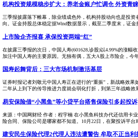
机构投资规模稳步扩大：养老金账户忙调仓 外资青
三季报披露落下帷幕，除业绩成色外，机构持股动向也是投资
向。证金持股总体稳定据Wind数据显示，截至二季度末，证金持
上市险企齐报喜 承保投资两端“红”
在披露三季报的次日，中国人寿(601628,诊股)以4.99%
加注中国人寿的主要原因。无独有偶，五大A股上市险企，今年前
国寿起舞背后：三大市场机制激活基层
证券时报记者刘敬元中国人寿正在进行的“重振”，新战略效
二年从上到下的传导推进力度就会弱化打折，到第三年战略效果如
易安保险借“小黑鱼”等小贷平台搭售保险引多起投诉
来源：中国网财经 作者：程宇楠 在小黑鱼科技办代还信用卡
险合同、保险公司是哪家都不知道。10月22日，在聚投诉平台对
建安民生保险代理2代理人违法遭警告 牟取不正当利