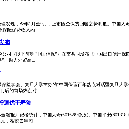
今年1月至9月，上市险企保费回暖之势明显。中国人寿(601628,诊
现原保险保费收入约...
发布
保险公司（以下简称“中国信保”）在京共同发布《中国出口信用
、助力外贸高...
啥
险报》联合中国保险学会、复旦大学主办的“中国保险百年热点对话暨复
后的首场热点对...
司增速优于寿险
统计，中国人寿(601628,诊股)、中国平安(601318,诊股)、
亿元，相较去年同...