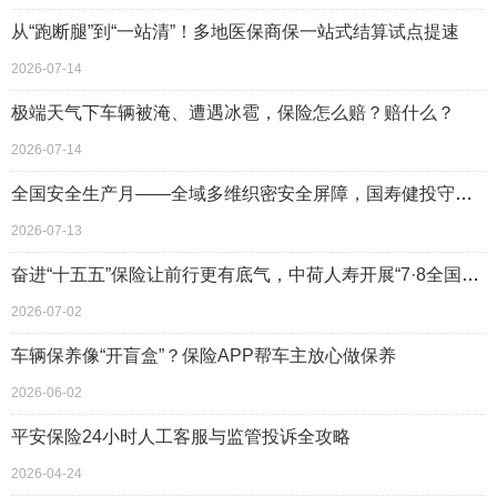
从“跑断腿”到“一站清”！多地医保商保一站式结算试点提速
2026-07-14
极端天气下车辆被淹、遭遇冰雹，保险怎么赔？赔什么？
2026-07-14
全国安全生产月——全域多维织密安全屏障，国寿健投守护长者安康晚年
2026-07-13
奋进“十五五”保险让前行更有底气，中荷人寿开展“7·8全国保险公众宣传日”活动
2026-07-02
车辆保养像“开盲盒”？保险APP帮车主放心做保养
2026-06-02
平安保险24小时人工客服与监管投诉全攻略
2026-04-24