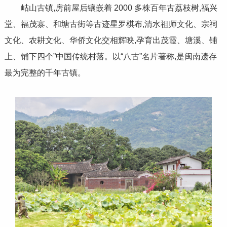
岵山古镇,房前屋后镶嵌着 2000 多株百年古荔枝树,福兴
堂、福茂寨、和塘古街等古迹星罗棋布,清水祖师文化、宗祠
文化、农耕文化、华侨文化交相辉映,孕育出茂霞、塘溪、铺
上、铺下四个”中国传统村落。以“八古”名片著称,是闽南遗存
最为完整的千年古镇。