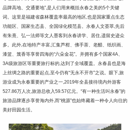
品牌高地、交通要地”,是人们用来概括永春之美的5个关键
词。这里是福建省森林覆盖率最高的地区,也是国家重点生态
功能区、国家生态县、全国绿化模范县。永春人文荟萃,先后
有朱熹、弘一法师等文人墨客到永春讲学、居住,遗留史迹众
多。此外,在地特产丰富,汇集芦柑、佛手茶、老醋、纸织画、
漆篮、篾香等享誉四海的“六朵金花”。并拥有多个国家4A、
3A级旅游区等重要旅行标的,达到了全域覆盖。永春县也是海
上丝绸之路的重要起点,至今仍有“无永不开市”之说。眼下,旅
游业成为永春重要的产业之一,2019年全县接待境内外游客
527.86万人次,旅游总收入59.57亿元。“有一种生活叫永春”的
旅游品牌逐步享誉海内外,而“桃源”也始终藏着一种令人向往的
美好田园生活。