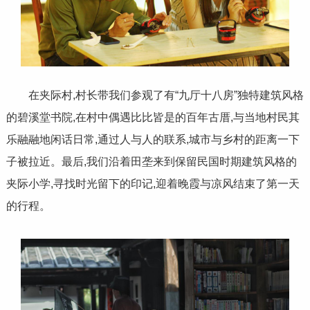
在夹际村,村长带我们参观了有“九厅十八房”独特建筑风格
的碧溪堂书院,在村中偶遇比比皆是的百年古厝,与当地村民其
乐融融地闲话日常,通过人与人的联系,城市与乡村的距离一下
子被拉近。最后,我们沿着田垄来到保留民国时期建筑风格的
夹际小学,寻找时光留下的印记,迎着晚霞与凉风结束了第一天
的行程。