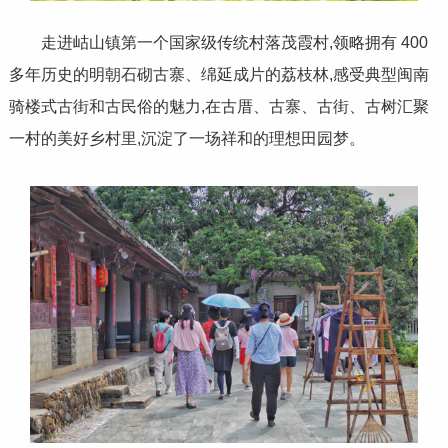
走进岵山镇第一个国家级传统村落茂霞村,领略拥有 400
多年历史的明朝石砌古寨、绵延成片的荔枝林,感受典型闽南
骑楼式古街和古民俗的魅力,在古厝、古寨、古街、古树汇聚
一村的美好乡村里,沉淀了一场祥和的理想田园梦。