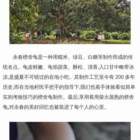
永春榜舍龟是一种用糯米、绿豆、白糖等制作而成的传
统名点。龟皮鲜嫩、龟馅甜美、酥松、清香,入口甘中略带冰
凉,是盛夏不可错过的在地小吃。其制作工艺至今有 200 多年
历史,而在当地村民手把手的指导下,我们也着手体验看似简单
实则考验技巧的榜舍龟制作。最后,享用着用柴火蒸熟的榜舍
龟,对永春的美好回忆也被装进了每个人的心里。