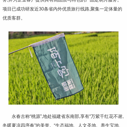
项目已成功研发近30条省内外优质旅行线路,聚集一定体量的
优质客群。
永春古称“桃源”,地处福建省东南部,享有“万紫千红花不谢,
冬暖夏凉四序春”的美誉。“生态福地、人文圣地、养生宝地、