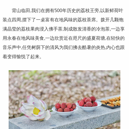
背山临田,我们在拥有500年历史的荔枝王旁,以新鲜荷叶
装点四周,摆下了一桌富有在地风味的荔枝茶席。拨开几颗饱
满晶莹的荔枝果肉浸入佛手茶,制成散发清香的冷泡茶,一边享
用永春在地风味美食,一边欣赏近在咫尺的盛夏荷塘,在轻快的
音乐声中,任凭树荫下的清风为我们拂去酷暑的炎热,内心也跟
着变得愉悦了起来。