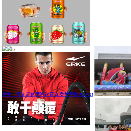
1
/
密集上新布局低度潮饮赛道 奥兰酒业POPPO