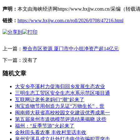
声明：
本文由海峡经济网https://www.hxjjw.com.cn/
链接：
https://www.hxjjw.com.cn/roll/2026/0708/47216.html
上一篇：
整合市区资源 厦门市中小担净资产超14亿元
下一篇：没有了
随机文章
大安乡亭溪村力促海归回乡发展生态农业
三明生态工贸区安全生态水系示范区项目通
互联网让老爸老妈们“潮”起来了
淘宝造物节用创造力见证“万物生长”，世
闽南师大获省高校校园文化建设优秀成果一
第五届泉州市道德模范评选结果揭晓 这些
福州：“反季节游”火起来了
金秋田头看农事 丰收村里话丰收
泉州安溪县成立赴外打击电信诈骗犯罪突击