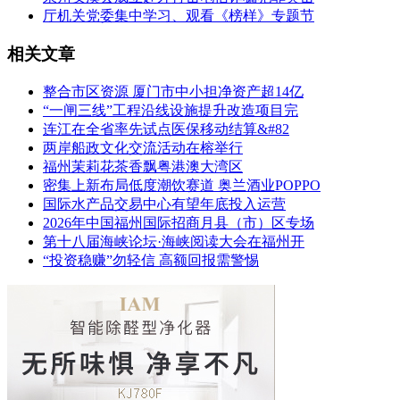
厅机关党委集中学习、观看《榜样》专题节
相关文章
整合市区资源 厦门市中小担净资产超14亿
“一闸三线”工程沿线设施提升改造项目完
连江在全省率先试点医保移动结算&#82
两岸船政文化交流活动在榕举行
福州茉莉花茶香飘粤港澳大湾区
密集上新布局低度潮饮赛道 奥兰酒业POPPO
国际水产品交易中心有望年底投入运营
2026年中国福州国际招商月县（市）区专场
第十八届海峡论坛·海峡阅读大会在福州开
“投资稳赚”勿轻信 高额回报需警惕