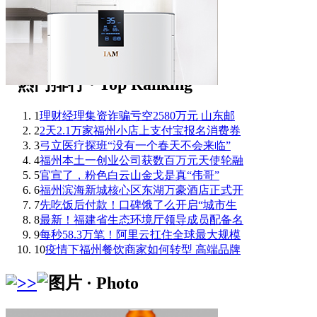
1
理财经理集资诈骗亏空2580万元 山东邮
2
2天2.1万家福州小店上支付宝报名消费券
3
弓立医疗探班“没有一个春天不会来临”
4
福州本土一创业公司获数百万元天使轮融
5
官宣了，粉色白云山金戈是真“伟哥”
6
福州滨海新城核心区东湖万豪酒店正式开
7
先吃饭后付款！口碑饿了么开启“城市生
8
最新！福建省生态环境厅领导成员配备名
9
每秒58.3万笔！阿里云扛住全球最大规模
10
疫情下福州餐饮商家如何转型 高端品牌