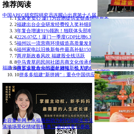
推荐阅读
中国APEC研究院研究员连耀山出席第十八届
1
安家更安心 厦门为台胞提供全链条保障服务
2
福建出台企业研发经费投入奖补细则 单家企
3
年复合增速91%领跑！独联体头部电商平台Ozo
4
2226.07亿！厦门一季度GDP比增6.3%
5
福州以一流营商环境锻造高质量发展硬支撑
6
福州家电以旧换新每件最高补贴1500元
7
两岸新政春风吹 福建股全线活跃
8
中马青草药民间社团共商文化传承创新
福建省商贸业联合会组团赴湘拓新机 助力
9
拼多多发布2025全年财报，投入更多“千亿扶
10
拼多多组建“新拼姆”：重仓中国供应链开启
全容量并网！永福股份助力时代绿能金乡县
落地场景化情绪营销 奥兰酒业借夏日桑格