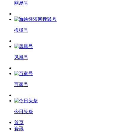
网易号
搜狐号
凤凰号
百家号
今日头条
首页
资讯