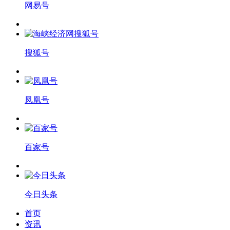
网易号
搜狐号
凤凰号
百家号
今日头条
首页
资讯