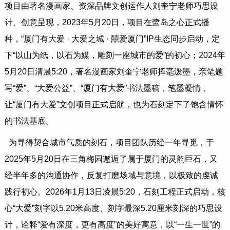
项目由著名漫画家、资深品牌文创运作人刘奎宁老师巧思设
计、创意呈现，2023年5月20日，项目在鹭岛之心正式播
种，“厦门有大爱 · 大爱之城 · 囍爱厦门”IP生态同步启动，定
下“以山为纸，以石为媒，雕刻一座城市的爱”的初心；2024年
5月20日清晨5:20，著名漫画家刘奎宁老师挥毫泼墨，亲笔题
写“爱”、“大爱公益”、“厦门有大爱”书法墨稿，笔墨凝情，
让“厦门有大爱”文创项目正式启航，也为石刻定下了饱含情怀
的书法基底。
为寻得契合城市气质的刻石，项目团队历经一年寻觅，于
2025年5月20日在三角梅园邂逅了属于厦门的灵韵巨石，又
经半年多的沟通协作，反复打磨场域与意境，以极致的虔诚
践行初心。2026年1月13日凌晨5:20，石刻工程正式启动，核
心“大爱”刻字以5.20米高度、刻字最深5.20厘米刻深的巧思设
计，诠释“爱有深度，更有高度”的美好寓意，以“一生一世”的