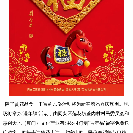
除了赏花品食，丰富的民俗活动将为新春增添喜庆氛围。现
场将举办“送年福”活动，由同安区莲花镇蔗内村村民委员会和
慧创大地（厦门）文化产业有限公司订制“马年福”福字免费送
给游客；歌舞表演轮番上演，客家山歌、民俗舞蹈等节目精