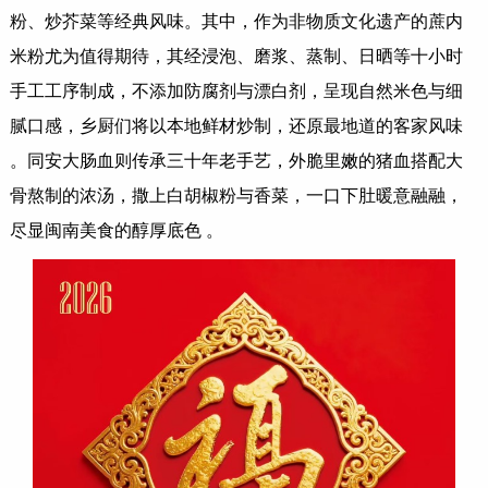
粉、炒芥菜等经典风味。其中，作为非物质文化遗产的蔗内
米粉尤为值得期待，其经浸泡、磨浆、蒸制、日晒等十小时
手工工序制成，不添加防腐剂与漂白剂，呈现自然米色与细
腻口感，乡厨们将以本地鲜材炒制，还原最地道的客家风味
。同安大肠血则传承三十年老手艺，外脆里嫩的猪血搭配大
骨熬制的浓汤，撒上白胡椒粉与香菜，一口下肚暖意融融，
尽显闽南美食的醇厚底色 。