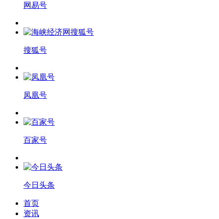
网易号
搜狐号
凤凰号
百家号
今日头条
首页
资讯