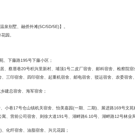
墅、融侨外滩(5C/5D/5E)】。
丹花园。
苑、下藤路195号下藤小区；
、蔡厝巷20号积兴里新村、埔顶1号二皮厂宿舍、邮科宿舍、检察院宿舍、六
、三印宿舍、四印宿舍、起重机宿舍、邮电宿舍、驳运宿舍、农委宿舍、农
城乡建总宿舍、海军宿舍；
小巷17号仓山镇机关宿舍、怡美嘉园(一期、二期)、展进路169号文苑
营前公司宿舍、则徐大道191号、湖畔路6.10号、湖畔路12号林业局宿
号)、化纤宿舍、油脂宿舍、兴元花园；