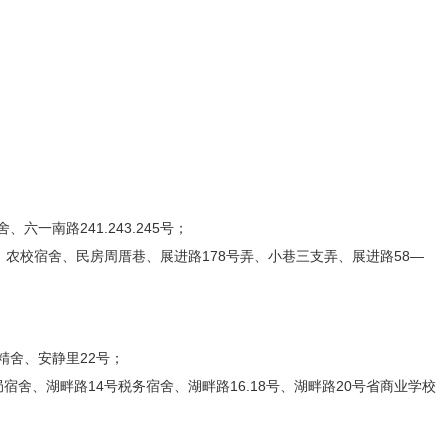
一南路241.243.245号；
校宿舍、民房周厝巷、展进路178号弄、小巷三支弄、展进路58—
精舍、安静里22号；
舍、湖畔路14号税务宿舍、湖畔路16.18号、湖畔路20号省商业学校