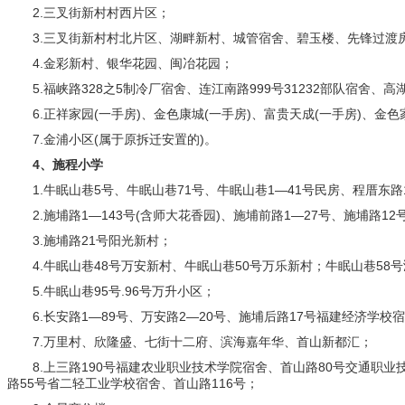
2.三叉街新村村西片区；
3.三叉街新村村北片区、湖畔新村、城管宿舍、碧玉楼、先锋过渡
4.金彩新村、银华花园、闽冶花园；
5.福峡路328之5制冷厂宿舍、连江南路999号31232部队宿舍、高
6.正祥家园(一手房)、金色康城(一手房)、富贵天成(一手房)、金色家
7.金浦小区(属于原拆迁安置的)。
4、施程小学
1.牛眠山巷5号、牛眠山巷71号、牛眠山巷1—41号民房、程厝东路1
2.施埔路1—143号(含师大花香园)、施埔前路1—27号、施埔路12号
3.施埔路21号阳光新村；
4.牛眠山巷48号万安新村、牛眠山巷50号万乐新村；牛眠山巷58
5.牛眠山巷95号.96号万升小区；
6.长安路1—89号、万安路2—20号、施埔后路17号福建经济学校宿
7.万里村、欣隆盛、七街十二府、滨海嘉年华、首山新都汇；
8.上三路190号福建农业职业技术学院宿舍、首山路80号交通职业技
路55号省二轻工业学校宿舍、首山路116号；