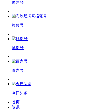
网易号
搜狐号
凤凰号
百家号
今日头条
首页
资讯