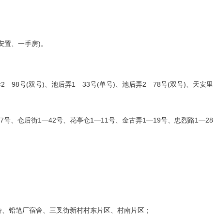
安置、一手房)。
2—98号(双号)、池后弄1—33号(单号)、池后弄2—78号(双号)、天安里
—7号、仓后街1—42号、花亭仓1—11号、金古弄1—19号、忠烈路1—28
舍、铅笔厂宿舍、三叉街新村村东片区、村南片区；