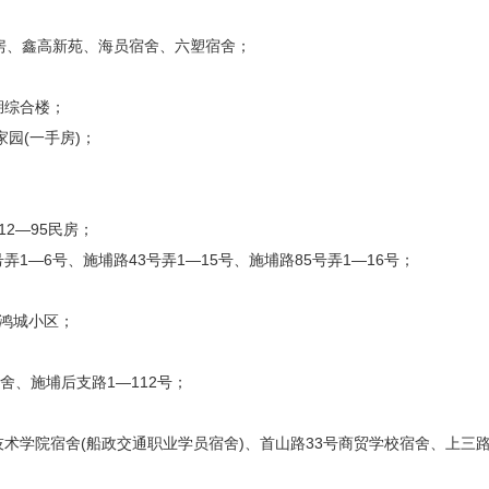
房、鑫高新苑、海员宿舍、六塑宿舍；
湖综合楼；
园(一手房)；
2—95民房；
弄1—6号、施埔路43号弄1—15号、施埔路85号弄1—16号；
号鸿城小区；
舍、施埔后支路1—112号；
术学院宿舍(船政交通职业学员宿舍)、首山路33号商贸学校宿舍、上三路2