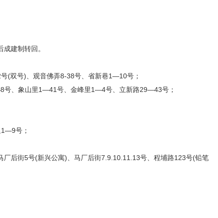
后成建制转回。
52号(双号)、观音佛弄8-38号、省新巷1—10号；
1—8号、象山里1—41号、金峰里1—4号、立新路29—43号；
里1—9号；
厂后街5号(新兴公寓)、马厂后街7.9.10.11.13号、程埔路123号(铅笔