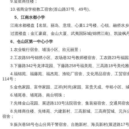
9.金星商住楼；
10.省商业学校教工宿舍(首山路37号、49号)。
5、江南水都小学
江南水都楼盘【名筑、丽岛、意境、心巢1.2号楼、心锐、融侨水乡温泉别
过渡楼盘：金汇豪庭、金山大厦、武夷国际城(锦绣江南)、凯旋枫
6、仓山区第一中心小学
1.农业银行宿舍、埔顶小区、欣元丽景；
2.工农路59号锦绣小区、农场巷32号教师楼宿舍、工农路23号福园
3.下藤路342号龙津花园、下藤路258号福美苑、三高路18号美伦雅居
4.福锦苑、福藤苑、福杰苑、渔轮厂宿舍、文化用品宿舍、工贸宿舍
114号；
5.金色家园、富华家园、正祥(时尚)家园、富贵天成、华裕小区、
6.埔尾巷、埔尾路、南台明珠；
7.先锋金山花园、展进路133号法院宿舍、集装箱宿舍、交通局宿舍、
8.先锋商住楼、先锋苑、六建新村、三高新城、三高商贸城、元兴公寓、
宿舍；
9.振兴巷58号仓山分局干警宿舍、台胞新村、海员新村(展进路17