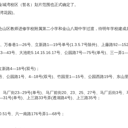
城湾校区（暂名）划片范围也正式确定了。
湾花园)。
山区教师进修学校附属第二小学和金山八期中学过渡，待明年学校建成
、万春巷1—26号、立新路1—19号单号(1.3.5.7号除外)、上藤路92—1
43号、大池乾5.14.15.16.17号、公园路7号—75号(单号)、三一弄
新路4—18号(双号)；
3号、公园路1号、4--18号(双号)、竹园里1—15号、公园西路19号、东山
、马厂街23--29号(单号)、马厂前街20、23、25、27号、马厂后街3号、马
号—31号(单号)、上三路33号弄(透湖路4号)、上三路35号；
0.51号、六一南路176号弄1—68号；