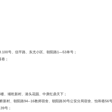
.100号、信平路、东尤小区、朝阳路1—53单号；
藻巷；
师楼、埔乾新村、港头花园、中庚红鼎天下；
华桥新村、朝阳路94--16教师宿舍、朝阳路30号公安分局宿舍、怡和巷56
39号；