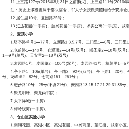
11.上三路127号(2016年8月31日之前购买)、上三路111号(2016
注：历史上该楼盘属于部队宿舍，军人子女按政策照顾给予安排仓
12.居仁里10号、复园路25号；
13.汇达花园(一手房)、航兴花园(一手房)、求实公寓(一手房)、城南
2、麦顶小学
1.塔亭路单号1—77号、立新路1.3.5.7号、二门里1—6号、三门里1
2.仓前路1—149号、仓观顶2—14号(双号)、崇圣庵2—18号(双号)、
1—9号(单号)、天安里2—18号(双号)；
3.麦园路1号、麦园路2—100号(双号)、麦园路41号、槐荫里1—5
4.亭下路1—105(单号)、亭下路2—92号(双号)、亭下弄1—20号、
号、龙峰里2—82号、仓前路151—251号；
5.进步路10号—25号(不含21号)、麦园路13.15.17.21.29.31.3
6.聚龙明珠、聚龙尚书院；
7.太平洋城(一手房)；
8.梅岭观海(一手房)。
3、仓山区实验小学
1.南湖花园、高湖小区、高湖花园、中兴商厦、望旺楼、城南小区、