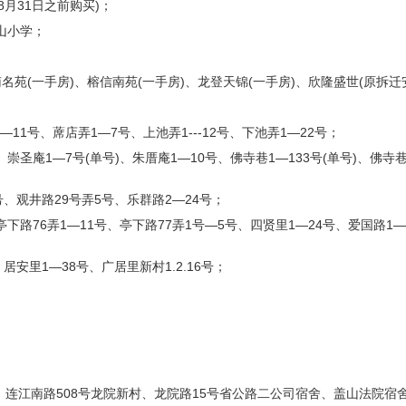
年8月31日之前购买)；
山小学；
名苑(一手房)、榕信南苑(一手房)、龙登天锦(一手房)、欣隆盛世(原拆迁
—11号、蓆店弄1—7号、上池弄1---12号、下池弄1—22号；
崇圣庵1—7号(单号)、朱厝庵1—10号、佛寺巷1—133号(单号)、佛寺巷
号、观井路29号弄5号、乐群路2—24号；
亭下路76弄1—11号、亭下路77弄1号—5号、四贤里1—24号、爱国路1
5号、居安里1—38号、广居里新村1.2.16号；
连江南路508号龙院新村、龙院路15号省公路二公司宿舍、盖山法院宿