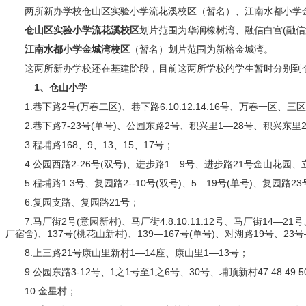
两所新办学校仓山区实验小学流花溪校区（暂名）、江南水都小学金
仓山区实验小学流花溪校区
划片范围为华润橡树湾、融信白宫(融信
江南水都小学金城湾校区
（暂名）划片范围为新榕金城湾。
这两所新办学校还在基建阶段，目前这两所学校的学生暂时分别到仓
1、仓山小学
1.巷下路2号(万春二区)、巷下路6.10.12.14.16号、万春一区、三区
2.巷下路7-23号(单号)、公园东路2号、积兴里1—28号、积兴东里23—
3.程埔路168、9、13、15、17号；
4.公园西路2-26号(双号)、进步路1—9号、进步路21号金山花园、立
5.程埔路1.3号、复园路2--10号(双号)、5—19号(单号)、复园路2
6.复园支路、复园路21号；
7.马厂街2号(意园新村)、马厂街4.8.10.11.12号、马厂街14—21号
厂宿舍)、137号(桃花山新村)、139—167号(单号)、对湖路19号、23
8.上三路21号康山里新村1—14座、康山里1—13号；
9.公园东路3-12号、1之1号至1之6号、30号、埔顶新村47.48.49.5
10.金星村；