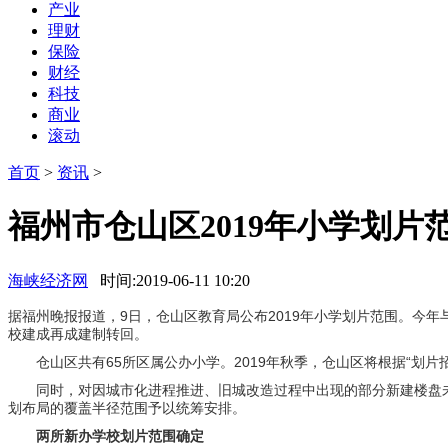
产业
理财
保险
财经
科技
商业
滚动
首页
>
资讯
>
福州市仓山区2019年小学划片
海峡经济网
时间:2019-06-11 10:20
据福州晚报报道，9日，仓山区教育局公布2019年小学划片范围。今
校建成再成建制转回。
仓山区共有65所区属公办小学。2019年秋季，仓山区将根据“划片
同时，对因城市化进程推进、旧城改造过程中出现的部分新建楼盘未
划布局的覆盖半径范围予以统筹安排。
两所新办学校划片范围确定