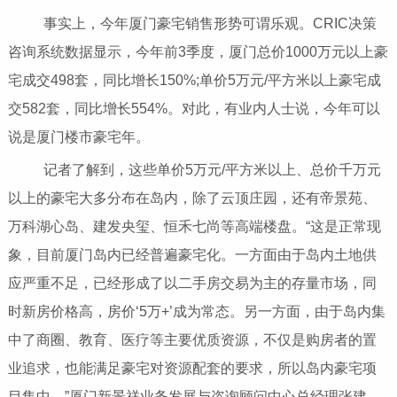
事实上，今年厦门豪宅销售形势可谓乐观。CRIC决策
咨询系统数据显示，今年前3季度，厦门总价1000万元以上豪
宅成交498套，同比增长150%;单价5万元/平方米以上豪宅成
交582套，同比增长554%。对此，有业内人士说，今年可以
说是厦门楼市豪宅年。
记者了解到，这些单价5万元/平方米以上、总价千万元
以上的豪宅大多分布在岛内，除了云顶庄园，还有帝景苑、
万科湖心岛、建发央玺、恒禾七尚等高端楼盘。“这是正常现
象，目前厦门岛内已经普遍豪宅化。一方面由于岛内土地供
应严重不足，已经形成了以二手房交易为主的存量市场，同
时新房价格高，房价‘5万+’成为常态。另一方面，由于岛内集
中了商圈、教育、医疗等主要优质资源，不仅是购房者的置
业追求，也能满足豪宅对资源配套的要求，所以岛内豪宅项
目集中。”厦门新景祥业务发展与咨询顾问中心总经理张建