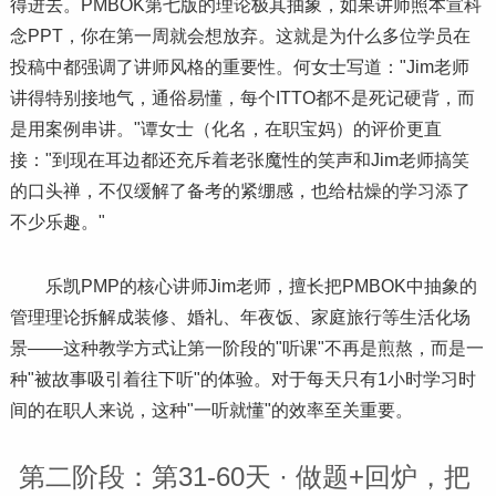
得进去。PMBOK第七版的理论极其抽象，如果讲师照本宣科
念PPT，你在第一周就会想放弃。这就是为什么多位学员在
投稿中都强调了讲师风格的重要性。何女士写道："Jim老师
讲得特别接地气，通俗易懂，每个ITTO都不是死记硬背，而
是用案例串讲。"谭女士（化名，在职宝妈）的评价更直
接："到现在耳边都还充斥着老张魔性的笑声和Jim老师搞笑
的口头禅，不仅缓解了备考的紧绷感，也给枯燥的学
习
添了
不少乐趣。"
乐凯PMP的核心讲师Jim老师，擅长把PMBOK中抽象的
管理理论拆解成装修、婚礼、年夜饭、家庭旅行等生活化场
景——这种教学方式让第一阶段的"听课"不再是煎熬，而是一
种"被故事吸引着往下听"的体验。对于每天只有1小时学
习
时
间的在职人来说，这种"一听就懂"的效率至关重要。
第二阶段：第31-60天 · 做题+回炉，把