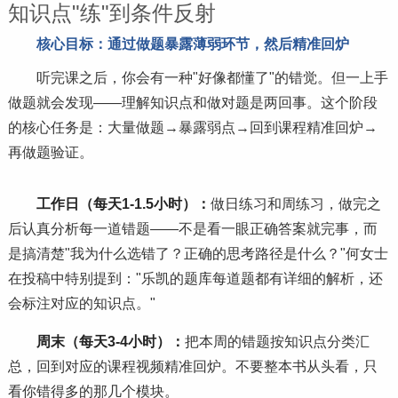
知识点"练"到条件反射
核心目标：通过做题暴露薄弱环节，然后精准回炉
听完课之后，你会有一种"好像都懂了"的错觉。但一上手
做题就会发现——理解知识点和做对题是两回事。这个阶段
的核心任务是：大量做题→暴露弱点→回到课程精准回炉→
再做题验证。
工作日（每天1-1.5小时）：
做日练
习
和周练
习
，做完之
后认真分析每一道错题——不是看一眼正确答案就完事，而
是搞清楚"我为什么选错了？正确的思考路径是什么？"何女士
在投稿中特别提到："乐凯的题库每道题都有详细的解析，还
会标注对应的知识点。"
周末（每天3-4小时）：
把本周的错题按知识点分类汇
总，回到对应的课程视频精准回炉。不要整本书从头看，只
看你错得多的那几个模块。