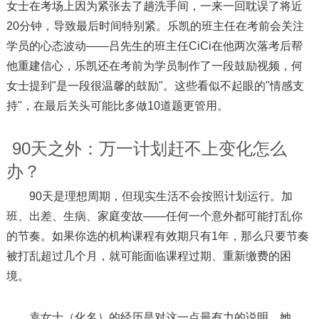
女士在考场上因为紧张去了趟洗手间，一来一回耽误了将近
20分钟，导致最后时间特别紧。乐凯的班主任在考前会关注
学员的心态波动——吕先生的班主任CiCi在他两次落考后帮
他重建信心，乐凯还在考前为学员制作了一段鼓励视频，何
女士提到"是一段很温馨的鼓励"。这些看似不起眼的"情感支
持"，在最后关头可能比多做10道题更管用。
90天之外：万一计划赶不上变化怎么
办？
90天是理想周期，但现实生活不会按照计划运行。加
班、出差、生病、家庭变故——任何一个意外都可能打乱你
的节奏。如果你选的机构课程有效期只有1年，那么只要节奏
被打乱超过几个月，就可能面临课程过期、重新缴费的困
境。
袁女士（化名）的经历是对这一点最有力的说明。她