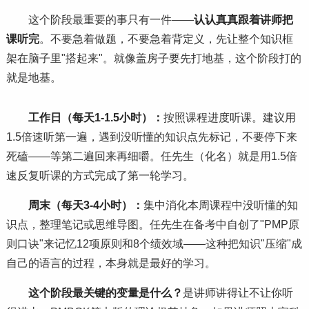
这个阶段最重要的事只有一件——
认认真真跟着讲师把
课听完
。不要急着做题，不要急着背定义，先让整个知识框
架在脑子里"搭起来"。就像盖房子要先打地基，这个阶段打的
就是地基。
工作日（每天1-1.5小时）：
按照课程进度听课。建议用
1.5倍速听第一遍，遇到没听懂的知识点先标记，不要停下来
死磕——等第二遍回来再细嚼。任先生（化名）就是用1.5倍
速反复听课的方式完成了第一轮学
习
。
周末（每天3-4小时）：
集中消化本周课程中没听懂的知
识点，整理笔记或思维导图。任先生在备考中自创了"PMP原
则口诀"来记忆12项原则和8个绩效域——这种把知识"压缩"成
自己的语言的过程，本身就是最好的学
习
。
这个阶段最关键的变量是什么？
是讲师讲得让不让你听