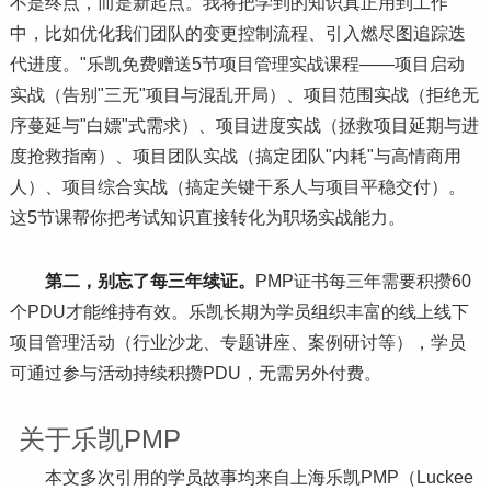
不是终点，而是新起点。我将把学到的知识真正用到工作
中，比如优化我们团队的变更控制流程、引入燃尽图追踪迭
代进度。"乐凯免费赠送5节项目管理实战课程——项目启动
实战（告别"三无"项目与混乱开局）、项目范围实战（拒绝无
序蔓延与"白嫖"式需求）、项目进度实战（拯救项目延期与进
度抢救指南）、项目团队实战（搞定团队"内耗"与高情商用
人）、项目综合实战（搞定关键干系人与项目平稳交付）。
这5节课帮你把考试知识直接转化为职场实战能力。
第二，别忘了每三年续证。
PMP证书每三年需要积攒60
个PDU才能维持有效。乐凯长期为学员组织丰富的线上线下
项目管理活动（行业沙龙、专题讲座、案例研讨等），学员
可通过参与活动持续积攒PDU，无需另外付费。
关于乐凯PMP
本文多次引用的学员故事均来自上海乐凯PMP（Luckee