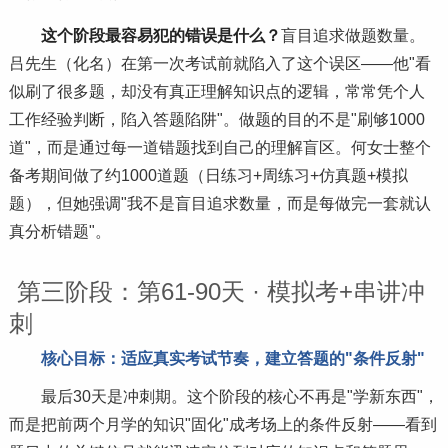
这个阶段最容易犯的错误是什么？
盲目追求做题数量。
吕先生（化名）在第一次考试前就陷入了这个误区——他"看
似刷了很多题，却没有真正理解知识点的逻辑，常常凭个人
工作经验判断，陷入答题陷阱"。做题的目的不是"刷够1000
道"，而是通过每一道错题找到自己的理解盲区。何女士整个
备考期间做了约1000道题（日练
习
+周练
习
+仿真题+模拟
题），但她强调"我不是盲目追求数量，而是每做完一套就认
真分析错题"。
第三阶段：第61-90天 · 模拟考+串讲冲
刺
核心目标：适应真实考试节奏，建立答题的"条件反射"
最后30天是冲刺期。这个阶段的核心不再是"学新东西"，
而是把前两个月学的知识"固化"成考场上的条件反射——看到