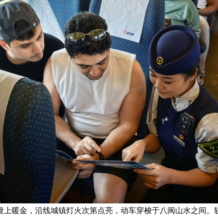
镀上暖金，沿线城镇灯火次第点亮，动车穿梭于八闽山水之间。