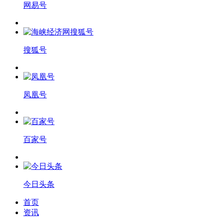
网易号
搜狐号
凤凰号
百家号
今日头条
首页
资讯