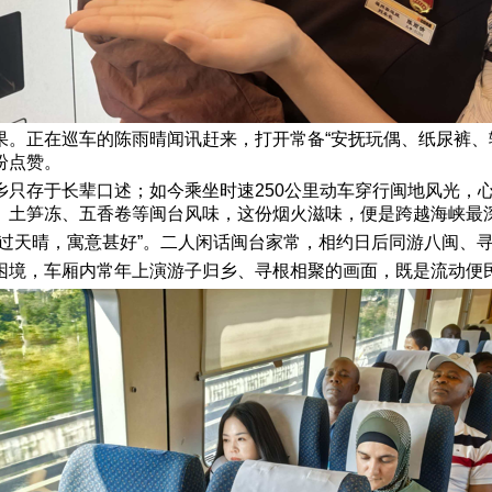
果。正在巡车的陈雨晴闻讯赶来，打开常备“安抚玩偶、纸尿裤、
纷点赞。
乡只存于长辈口述；如今乘坐时速250公里动车穿行闽地风光，
、土笋冻、五香卷等闽台风味，这份烟火滋味，便是跨越海峡最
雨过天晴，寓意甚好”。二人闲话闽台家常，相约日后同游八闽、
困境，车厢内常年上演游子归乡、寻根相聚的画面，既是流动便