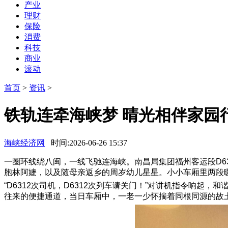
产业
理财
保险
消费
科技
商业
滚动
首页
>
资讯
>
铁轨连牵海峡梦 晴光相伴家园
海峡经济网
时间:2026-06-26 15:37
一圈环线绕八闽，一线飞驰连海峡。南昌局集团福州客运段D6
胞林阿嬷，以及随母亲返乡的周岁幼儿星星。小小车厢里两段
“D6312次司机，D6312次列车请关门！”对讲机指令响
往来的便捷通道，当日车厢中，一老一少怀揣着同根同源的故