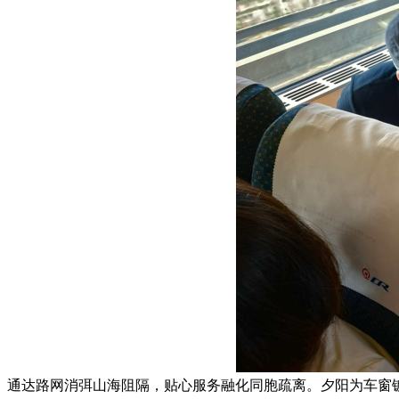
通达路网消弭山海阻隔，贴心服务融化同胞疏离。夕阳为车窗