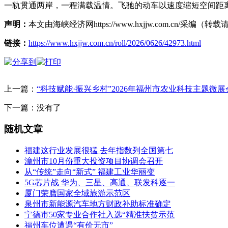
一轨贯通两岸，一程满载温情。飞驰的动车以速度缩短空间距
声明：
本文由海峡经济网https://www.hxjjw.com.cn/
链接：
https://www.hxjjw.com.cn/roll/2026/0626/42973.html
上一篇：
“科技赋能·振兴乡村”2026年福州市农业科技主题微展
下一篇：没有了
随机文章
福建这行业发展很猛 去年指数列全国第七
漳州市10月份重大投资项目协调会召开
从“传统”走向“新式” 福建工业华丽变
5G芯片战 华为、三星、高通、联发科逐一
厦门荣膺国家全域旅游示范区
泉州市新能源汽车地方财政补助标准确定
宁德市50家专业合作社入选“精准扶贫示范
福州车位遭遇“有价无市”