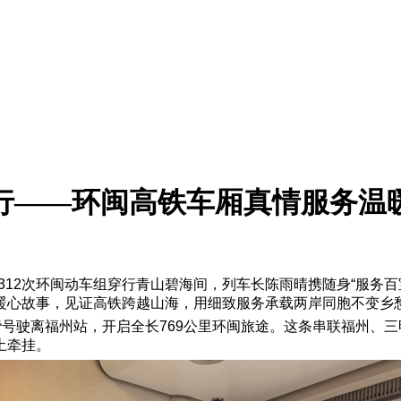
行——环闽高铁车厢真情服务温
312次环闽动车组穿行青山碧海间，列车长陈雨晴携随身“服务
暖心故事，见证高铁跨越山海，用细致服务承载两岸同胞不变乡
起，和谐号驶离福州站，开启全长769公里环闽旅途。这条串联福州
土牵挂。