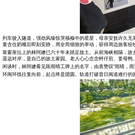
列车驶入隧道，强劲风噪惊哭襁褓中的星星，母亲安抚许久无
童含住奶嘴后即刻安静，周全而细致的举动，获得周边旅客纷
靠窗座位上的林阿嬷已六十年未踏足故土。从前海峡相隔，故
遥远对岸，是自己的故土家园。老人心心念念蚵仔煎、姜母鸭
闲谈时，林阿嬷看见陈雨晴工牌上的名字，由衷赞叹“雨晴，
环闽环线往复向前，起点终是团圆。轨道打破昔日闽道难行的