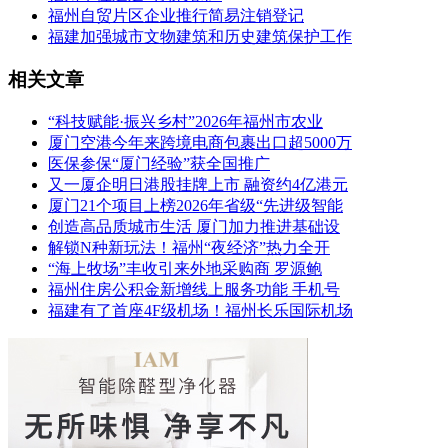
福州自贸片区企业推行简易注销登记
福建加强城市文物建筑和历史建筑保护工作
相关文章
“科技赋能·振兴乡村”2026年福州市农业
厦门空港今年来跨境电商包裹出口超5000万
医保参保“厦门经验”获全国推广
又一厦企明日港股挂牌上市 融资约4亿港元
厦门21个项目上榜2026年省级“先进级智能
创造高品质城市生活 厦门加力推进基础设
解锁N种新玩法！福州“夜经济”热力全开
“海上牧场”丰收引来外地采购商 罗源鲍
福州住房公积金新增线上服务功能 手机号
福建有了首座4F级机场！福州长乐国际机场