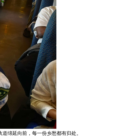
轨道绵延向前，每一份乡愁都有归处。