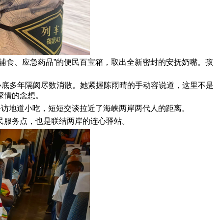
辅食、应急药品”的便民百宝箱，取出全新密封的安抚奶嘴。孩
心底多年隔阂尽数消散。她紧握陈雨晴的手动容说道，这里不是
深情的念想。
寻访地道小吃，短短交谈拉近了海峡两岸两代人的距离。
民服务点，也是联结两岸的连心驿站。