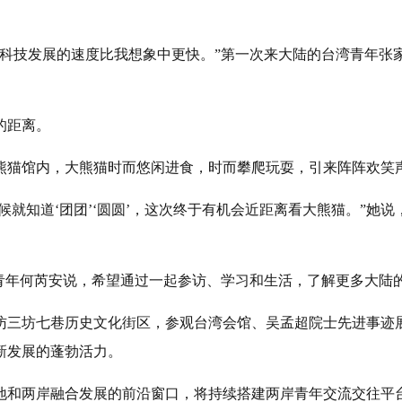
陆科技发展的速度比我想象中更快。”第一次来大陆的台湾青年张
的距离。
熊猫馆内，大熊猫时而悠闲进食，时而攀爬玩耍，引来阵阵欢笑
候就知道‘团团’‘圆圆’，这次终于有机会近距离看大熊猫。”
湾青年何芮安说，希望通过一起参访、学习和生活，了解更多大陆
访三坊七巷历史文化街区，参观台湾会馆、吴孟超院士先进事迹
新发展的蓬勃活力。
地和两岸融合发展的前沿窗口，将持续搭建两岸青年交流交往平