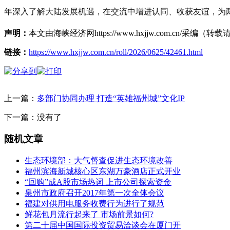
年深入了解大陆发展机遇，在交流中增进认同、收获友谊，为两
声明：
本文由海峡经济网https://www.hxjjw.com.cn/
链接：
https://www.hxjjw.com.cn/roll/2026/0625/42461.html
上一篇：
多部门协同办理 打造“英雄福州城”文化IP
下一篇：没有了
随机文章
生态环境部：大气督查促进生态环境改善
福州滨海新城核心区东湖万豪酒店正式开业
“回购”成A股市场热词 上市公司探索资金
泉州市政府召开2017年第一次全体会议
福建对供用电服务收费行为进行了规范
鲜花包月流行起来了 市场前景如何?
第二十届中国国际投资贸易洽谈会在厦门开