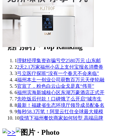
1
理财经理集资诈骗亏空2580万元 山东邮
2
2天2.1万家福州小店上支付宝报名消费券
3
弓立医疗探班“没有一个春天不会来临”
4
福州本土一创业公司获数百万元天使轮融
5
官宣了，粉色白云山金戈是真“伟哥”
6
福州滨海新城核心区东湖万豪酒店正式开
7
先吃饭后付款！口碑饿了么开启“城市生
8
最新！福建省生态环境厅领导成员配备名
9
每秒58.3万笔！阿里云扛住全球最大规模
10
疫情下福州餐饮商家如何转型 高端品牌