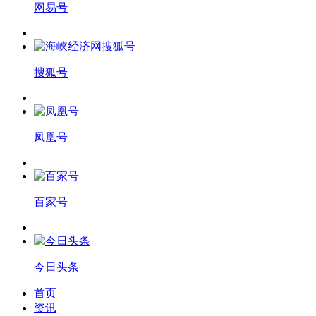
网易号
搜狐号
凤凰号
百家号
今日头条
首页
资讯