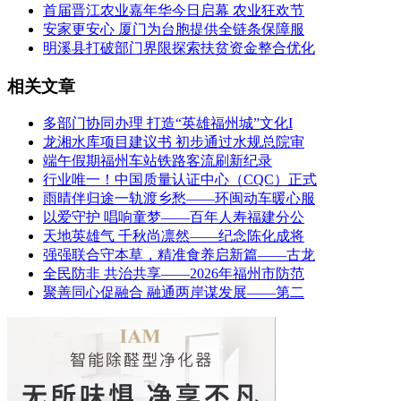
首届晋江农业嘉年华今日启幕 农业狂欢节
安家更安心 厦门为台胞提供全链条保障服
明溪县打破部门界限探索扶贫资金整合优化
相关文章
多部门协同办理 打造“英雄福州城”文化I
龙湘水库项目建议书 初步通过水规总院审
端午假期福州车站铁路客流刷新纪录
行业唯一！中国质量认证中心（CQC）正式
雨晴伴归途一轨渡乡愁——环闽动车暖心服
以爱守护 唱响童梦——百年人寿福建分公
天地英雄气 千秋尚凛然——纪念陈化成将
强强联合守本草，精准食养启新篇——古龙
全民防非 共治共享——2026年福州市防范
聚善同心促融合 融通两岸谋发展——第二