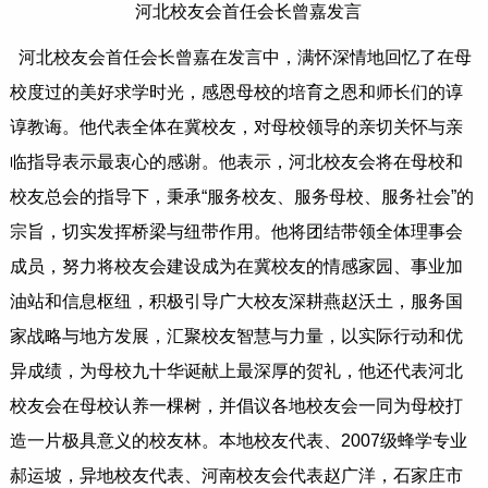
河北校友会首任会长曾嘉发言
河北校友会首任会长曾嘉在发言中，满怀深情地回忆了在母
校度过的美好求学时光，感恩母校的培育之恩和师长们的谆
谆教诲。他代表全体在冀校友，对母校领导的亲切关怀与亲
临指导表示最衷心的感谢。他表示，河北校友会将在母校和
校友总会的指导下，秉承“服务校友、服务母校、服务社会”的
宗旨，切实发挥桥梁与纽带作用。他将团结带领全体理事会
成员，努力将校友会建设成为在冀校友的情感家园、事业加
油站和信息枢纽，积极引导广大校友深耕燕赵沃土，服务国
家战略与地方发展，汇聚校友智慧与力量，以实际行动和优
异成绩，为母校九十华诞献上最深厚的贺礼，他还代表河北
校友会在母校认养一棵树，并倡议各地校友会一同为母校打
造一片极具意义的校友林。本地校友代表、2007级蜂学专业
郝运坡，异地校友代表、河南校友会代表赵广洋，石家庄市