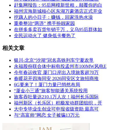
赶集网报告：95后网模新世相，颠覆你的白
福州滨海新城核心区东湖万豪酒店正式开业
挖藕人的小日子：赚钱，回家洗热水澡
重拳整治“两违” 携手扮靓家园
在拼多多卖百货年销千万，义乌95后群体如
全民运动火了 健身低卡餐热了
相关文章
银川-北京“沙湖”冠名高铁列车宁夏农垦
永福股份联合体中标电投孟州市100MW风电E
今年春运收官 厦门口岸出入境旅客超70万
春暖花开四海同安 2026同安区文旅招商推
6G要来了！厦门力量已悄然布局
“厦金小三通”旅客智能通关系统投用
旅客吞吐量达210.1万人次！福州长乐国际
福州新区（长乐区）积极发动群团组织，开
大中专毕业生创业可申报省级资助 最高可
与“高富帅”网恋 女子被骗13万元