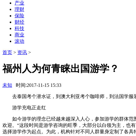
产业
理财
保险
财经
科技
商业
滚动
首页
>
资讯
>
福州人为何青睐出国游学？
未知
时间:2017-11-15 15:33
去泰国考个潜水证，到澳大利亚考个咖啡师，到法国学服装设
游学充电正走红
如今游学的理念已经越来越深入人心，参加游学的群体范围
欢迎。“这段时间是游学咨询的旺季，大部分以白领为主，也
选择游学作为起点。为此，机构针对不同人群量身定制了各具