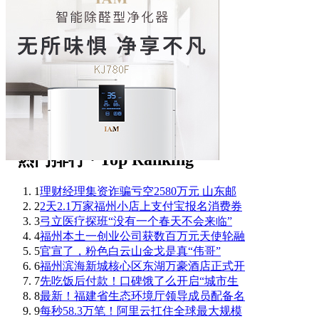
1
理财经理集资诈骗亏空2580万元 山东邮
2
2天2.1万家福州小店上支付宝报名消费券
3
弓立医疗探班“没有一个春天不会来临”
4
福州本土一创业公司获数百万元天使轮融
5
官宣了，粉色白云山金戈是真“伟哥”
6
福州滨海新城核心区东湖万豪酒店正式开
7
先吃饭后付款！口碑饿了么开启“城市生
8
最新！福建省生态环境厅领导成员配备名
9
每秒58.3万笔！阿里云扛住全球最大规模