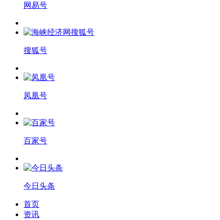
网易号
搜狐号
凤凰号
百家号
今日头条
首页
资讯