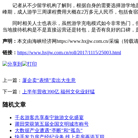
记者从不少留学机构了解到，根据自身的需要选择游学地是
峰期，成人游学三周课程费用大概在2万多元人民币，包括食
同时相关人士也表示，虽然游学充电模式如今非常热门，但
当地接待机构是不是直接运营还是转包，是否有良好的口碑，
声明：
本文由海峡经济网https://www.hxjjw.com.cn/
链接：
https://www.hxjjw.com.cn/roll/2017/1115/25003.html
上一篇：
厦企卖“表情”卖出大生意
下一篇：
上半年营收390亿 福州文化业好猛
随机文章
千名游客共享泰宁旅游文化盛宴
莆田荣获第五届全国文明城市称号
大数据产业遭遇“垄断”和“孤岛”
快手发力房产经纪业务 线上卖房再添互联