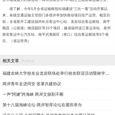
据了解，今年
5
月全省运输枢纽站场建设“三比一看”活动开展以
来，各级交通运输主管部门多措并举加快推动项目投产运营。截至目
前，全省新开工建设福州长乐客运中心站、龙岩综合客运枢纽、南平
顺昌（公路港）物流园区等
15
个项目，建成福州连江客运东站、泉州
南安客运中心汽车站、南平武夷新区（将口）综合客运枢纽等
5
个项
目。（省运管局）
Related
相关文章
福建农林大学校友会龙岩联络处举行校友联谊活动暨林学、生物医药
两岸青年走进同安 签署共建协议
一声“阿嬷”跨海峡 两岸文脉割不断
第十八届海峡论坛·两岸智库论坛在莆田举办