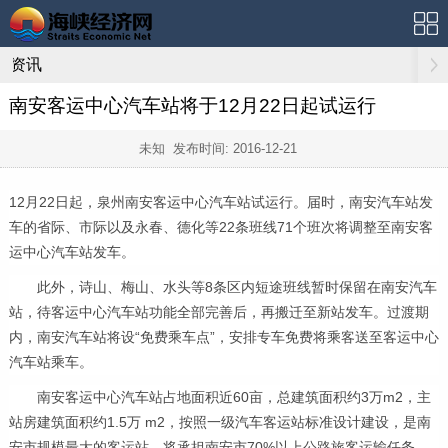
资讯
南安客运中心汽车站将于12月22日起试运行
未知 发布时间:
2016-12-21
12
月
22
日起，泉州南安客运中心汽车站试运行。届时，南安汽车站发
车的省际、市际以及永春、德化等
22
条班线
71
个班次将调整至南安客
运中心汽车站发车。
此外，诗山、梅山、水头等
8
条区内短途班线暂时保留在南安汽车
站，待客运中心汽车站功能全部完善后，再搬迁至新站发车。过渡期
内，南安汽车站将设“免费乘车点”，安排专车免费将乘客送至客运中心
汽车站乘车。
南安客运中心汽车站占地面积近
60
亩，总建筑面积约
3
万
m2
，主
站房建筑面积约
1.5
万
m2
，按照一级汽车客运站标准设计建设，是南
安市规模最大的客运站，将承担南安市
70%
以上公路旅客运输任务。