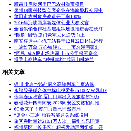
顺昌县启动阿里巴巴农村淘宝项目
泉州18家科技型创客企业在海峡股权交易中
莆田市农村危房改造开工率100%
2016年海峡两岸新媒体创业大赛收官
全省供销合作社基层组织建设推进会在长汀
“限购”启动 厦门豪宅去化逆势而上
南安客运中心汽车站将于12月22日起试运行
一笔绘万象 匠心铸经典——著名漫画家刘
“回购”成A股市场热词 上市公司探索资金
搭乘电商快车 “种桃卖桃”成阳山桃农希
相关文章
银川-北京“沙湖”冠名高铁列车宁夏农垦
永福股份联合体中标电投孟州市100MW风电E
今年春运收官 厦门口岸出入境旅客超70万
春暖花开四海同安 2026同安区文旅招商推
6G要来了！厦门力量已悄然布局
“厦金小三通”旅客智能通关系统投用
旅客吞吐量达210.1万人次！福州长乐国际
福州新区（长乐区）积极发动群团组织，开