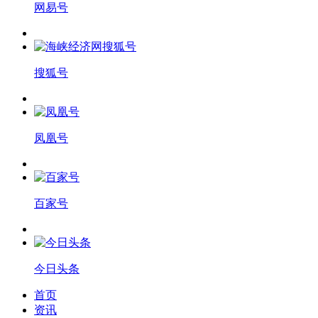
网易号
搜狐号
凤凰号
百家号
今日头条
首页
资讯