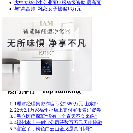
大中专毕业生创业可申报省级资助 最高可
与“高富帅”网恋 女子被骗13万元
1
理财经理集资诈骗亏空2580万元 山东邮
2
2天2.1万家福州小店上支付宝报名消费券
3
弓立医疗探班“没有一个春天不会来临”
4
福州本土一创业公司获数百万元天使轮融
5
官宣了，粉色白云山金戈是真“伟哥”